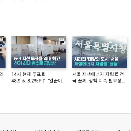
의
14시 현재 투표율
서울 재생에너지 자립률 전
48.9％..8.2％P↑ "일꾼이
국 꼴찌, 정책 지속 필요성
공약 ...
제기