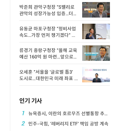
박준희 관악구청장 "S밸리로
관악의 성장가능성 입증…더욱
속 ...
유동균 마포구청장 "정비사업
속도…가장 먼저 챙기겠다" ...
류경기 중랑구청장 "올해 교육
예산 160억 원 마련…앞으로도
...
오세훈 "서울을 '글로벌 톱3'
도시로…대한민국 미래 좌표 ...
인기 기사
1
뉴욕증시, 이란의 호르무즈 선별통항 추진에 하락
2
민주-국힘, '레버리지 ETF' 책임 공방 계속