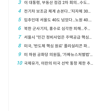
3
이 대통령, 부동산 점검 2차 회의…수도권 공급대책 ...
4
전기차 보조금 체계 손본다…'지자체 30％ 매칭' ...
5
입추인데 서울도 40도 넘었다…노원 40.2도 기록
6
북한 군사기지, 홍수로 심각한 피해…주택 수백채 파괴
7
서울시 "민간 정비사업은 주택공급 핵심&q ...
8
미국, '반도체 핵심 원료' 폴리실리콘 파생상품에 ...
9
미 하원 공화당 의원들, '가짜뉴스처벌법' 항의 서한
10
국제유가, 이란의 미국 선박 통항 제한 추진에 상승