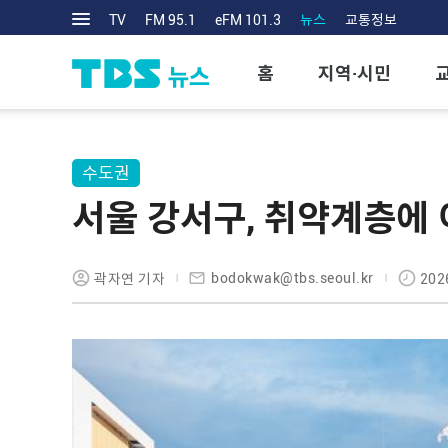
TV
FM 95.1
eFM 101.3
뉴스
교통정보
홈
지역·시민
수도권
서울 강서구, 취약계층에 
bodokwak@tbs.seoul.kr
곽자연 기자
202