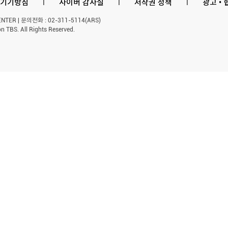
기기방침
l
사이버 감사실
l
저작권 정책
l
광고 •
ER | 문의전화 : 02-311-5114(ARS)
n TBS. All Rights Reserved.