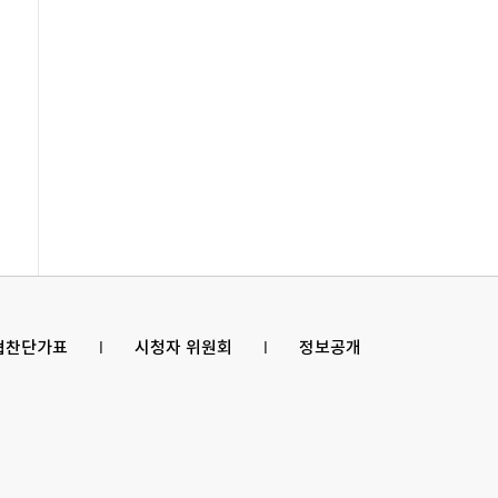
 협찬단가표
l
시청자 위원회
l
정보공개