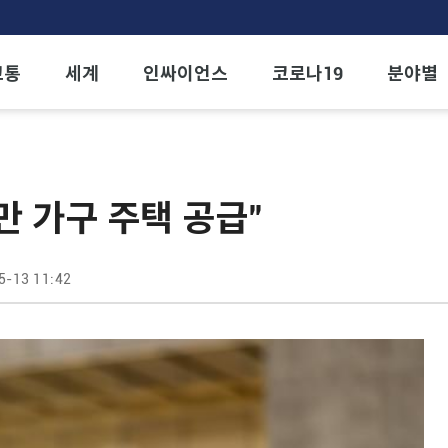
교통
세계
인싸이언스
코로나19
분야별
6만 가구 주택 공급"
5-13 11:42