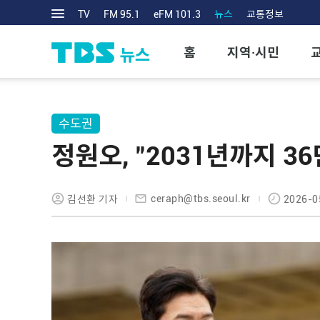
TV
FM 95.1
eFM 101.3
뉴스
교통정보
홈
지역·시민
수도권
정원오, "2031년까지 3
ceraph@tbs.seoul.kr
김선환 기자
2026-0