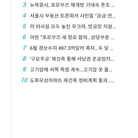
3
뉴욕증시, 호르무즈 재개방 기대속 혼조 마감…나스닥 ...
4
서울시 부동산 토론회서 시민들 "공급·전월 ...
5
러 미사일 모두 놓친 우크라, 방공망 지원 호소
6
이란 "호르무즈 새 항로 합의…상당부분 이 ...
7
6월 경상수지 497.3억달러 흑자…두 달 연속 역 ...
8
'구로주공' 재건축 통해 서남권 준공업지에 3,28 ...
9
고기압에 서쪽 폭염 계속…고기압 못 뚫은 태풍은 상 ...
10
도화우성아파트 재건축 정비계획 통과…1,612세대 ...