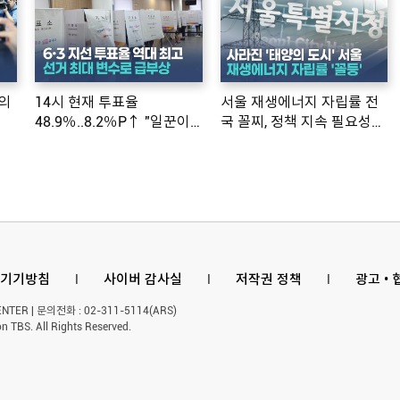
의
14시 현재 투표율
서울 재생에너지 자립률 전
48.9％..8.2％P↑ "일꾼이
국 꼴찌, 정책 지속 필요성
공약 ...
제기
기기방침
l
사이버 감사실
l
저작권 정책
l
광고 •
ER | 문의전화 : 02-311-5114(ARS)
n TBS. All Rights Reserved.