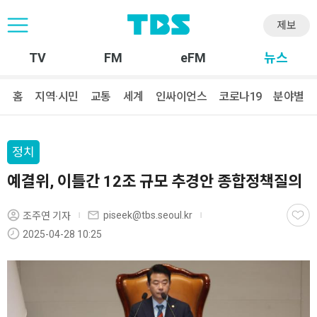
제보
TV
FM
eFM
뉴스
홈
지역·시민
교통
세계
인싸이언스
코로나19
분야별
정치
예결위, 이틀간 12조 규모 추경안 종합정책질의
piseek@tbs.seoul.kr
조주연 기자
2025-04-28 10:25