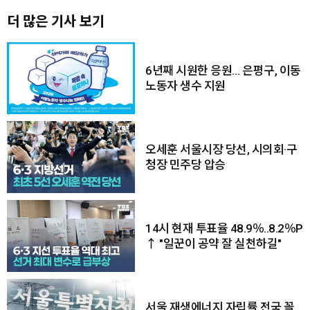
더 많은 기사 보기
6년째 시원한 응원… 은평구, 이동
노동자 생수 지원
오세훈 서울시장 당선, 시의회·구
청장 민주당 압승
14시 현재 투표율 48.9％..8.2％P
↑ "일꾼이 공약 잘 실천하길"
서울 재생에너지 자립률 전국 꼴