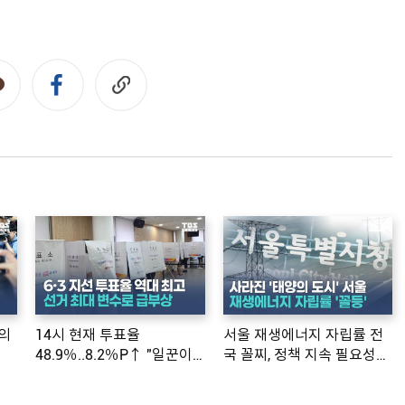
의
14시 현재 투표율
서울 재생에너지 자립률 전
48.9％..8.2％P↑ "일꾼이
국 꼴찌, 정책 지속 필요성
공약 ...
제기