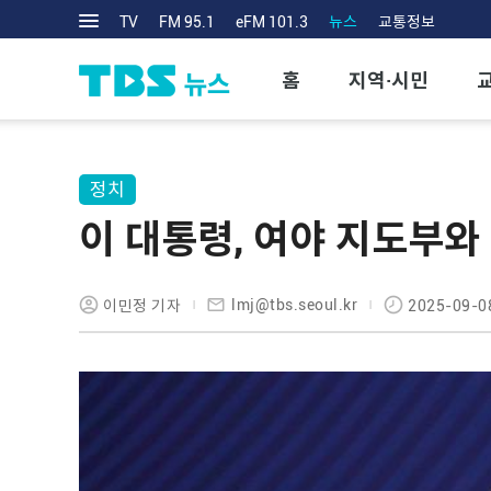
TV
FM 95.1
eFM 101.3
뉴스
교통정보
홈
지역·시민
정치
이 대통령, 여야 지도부와
lmj@tbs.seoul.kr
이민정 기자
2025-09-0