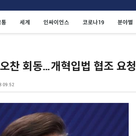
교통
세계
인싸이언스
코로나19
분야별
 오찬 회동…개혁입법 협조 요청
8 09:52