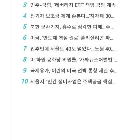
3
민주-국힘, '레버리지 ETF' 책임 공방 계속
4
전기차 보조금 체계 손본다…'지자체 30％ 매칭' ...
5
북한 군사기지, 홍수로 심각한 피해…주택 수백채 파괴
6
미국, '반도체 핵심 원료' 폴리실리콘 파생상품에 ...
7
입추인데 서울도 40도 넘었다…노원 40.2도 기록
8
미 하원 공화당 의원들, '가짜뉴스처벌법' 항의 서한
9
국제유가, 이란의 미국 선박 통항 제한 추진에 상승
10
서울시 "민간 정비사업은 주택공급 핵심&q ...