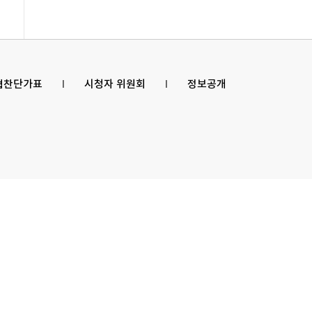
 협찬단가표
l
시청자 위원회
l
정보공개