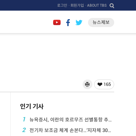
로그인
· 회원가입
· ABOUT TBS
뉴스제보
165
인기 기사
1
뉴욕증시, 이란의 호르무즈 선별통항 추진에 하락
2
전기차 보조금 체계 손본다…'지자체 30％ 매칭' ...