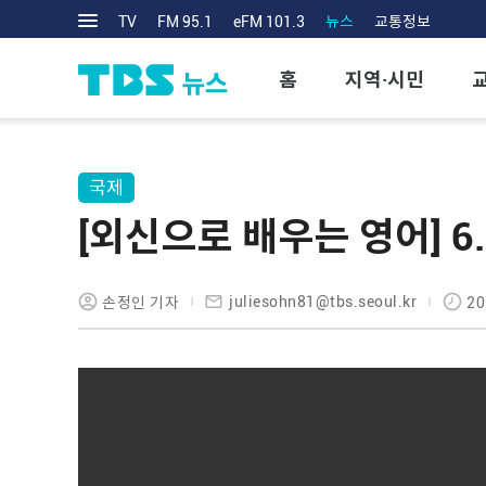
TV
FM 95.1
eFM 101.3
뉴스
교통정보
홈
지역·시민
국제
[외신으로 배우는 영어] 6. 
juliesohn81@tbs.seoul.kr
손정인 기자
20