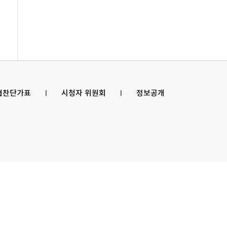
 협찬단가표
l
시청자 위원회
l
정보공개