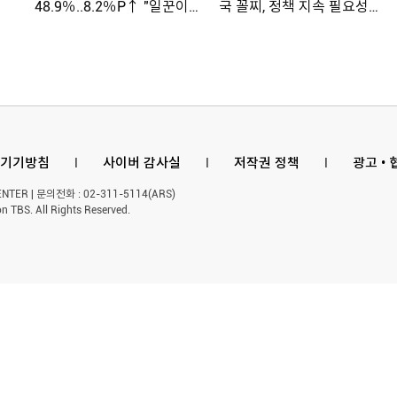
48.9％..8.2％P↑ "일꾼이
국 꼴찌, 정책 지속 필요성
공약 ...
제기
기기방침
l
사이버 감사실
l
저작권 정책
l
광고 •
ER | 문의전화 : 02-311-5114(ARS)
n TBS. All Rights Reserved.