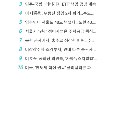
3
민주-국힘, '레버리지 ETF' 책임 공방 계속
4
이 대통령, 부동산 점검 2차 회의…수도권 공급대책 ...
5
입추인데 서울도 40도 넘었다…노원 40.2도 기록
6
서울시 "민간 정비사업은 주택공급 핵심&q ...
7
북한 군사기지, 홍수로 심각한 피해…주택 수백채 파괴
8
비상장주식·조각투자, 연내 다른 증권사 계좌 거래 ...
9
미 하원 공화당 의원들, '가짜뉴스처벌법' 항의 서한
10
미국, '반도체 핵심 원료' 폴리실리콘 파생상품에 ...