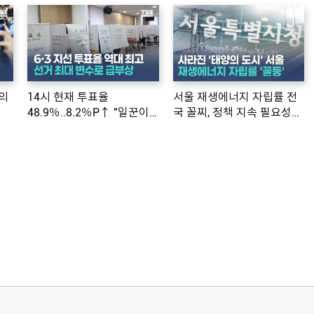
의
14시 현재 투표율
서울 재생에너지 자립률 전
48.9％..8.2％P↑ "일꾼이
국 꼴찌, 정책 지속 필요성
공약 ...
제기