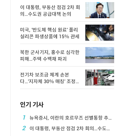
이 대통령, 부동산 점검 2차 회
의…수도권 공급대책 논의
미국, '반도체 핵심 원료' 폴리
실리콘 파생상품에 15％ 관세
북한 군사기지, 홍수로 심각한
피해…주택 수백채 파괴
전기차 보조금 체계 손본
다…'지자체 30％ 매칭' 조정
검토
인기 기사
1
뉴욕증시, 이란의 호르무즈 선별통항 추진에 하락
2
이 대통령, 부동산 점검 2차 회의…수도권 공급대책 ...