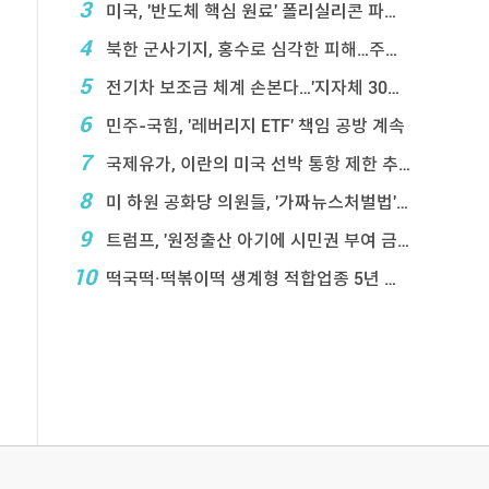
3
미국, '반도체 핵심 원료' 폴리실리콘 파생상품에 ...
4
북한 군사기지, 홍수로 심각한 피해…주택 수백채 파괴
5
전기차 보조금 체계 손본다…'지자체 30％ 매칭' ...
6
민주-국힘, '레버리지 ETF' 책임 공방 계속
7
국제유가, 이란의 미국 선박 통항 제한 추진에 상승
8
미 하원 공화당 의원들, '가짜뉴스처벌법' 항의 서한
9
트럼프, '원정출산 아기에 시민권 부여 금지' 행정 ...
10
떡국떡·떡볶이떡 생계형 적합업종 5년 연장…대기업 ...