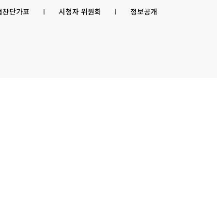
 협찬단가표
l
시청자 위원회
l
정보공개