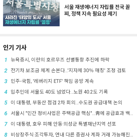
서울 재생에너지 자립률 전국 꼴
찌, 정책 지속 필요성 제기
인기 기사
1
뉴욕증시, 이란의 호르무즈 선별통항 추진에 하락
2
전기차 보조금 체계 손본다…'지자체 30％ 매칭' 조정 검토
3
민주-국힘, '레버리지 ETF' 책임 공방 계속
4
입추인데 서울도 40도 넘었다…노원 40.2도 기록
5
이 대통령, 부동산 점검 2차 회의…수도권 공급대책 논의
6
서울시 "민간 정비사업은 주택공급 핵심"…靑에 공급효과 백
서 전달
7
이 대통령, 호우 피해 안동·의성군 특별재난지역 선포
8
비상장주식·조각투자, 연내 다른 증권사 계좌 거래 가능해진