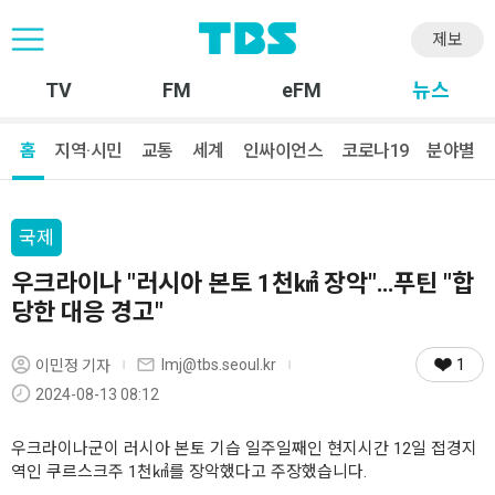
제보
TV
FM
eFM
뉴스
홈
지역·시민
교통
세계
인싸이언스
코로나19
분야별
국제
우크라이나 "러시아 본토 1천㎢ 장악"…푸틴 "합
당한 대응 경고"
1
lmj@tbs.seoul.kr
이민정 기자
2024-08-13 08:12
우크라이나군이 러시아 본토 기습 일주일째인 현지시간 12일 접경지
역인 쿠르스크주 1천㎢를 장악했다고 주장했습니다.