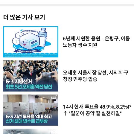
더 많은 기사 보기
6년째 시원한 응원… 은평구, 이동
노동자 생수 지원
오세훈 서울시장 당선, 시의회·구
청장 민주당 압승
14시 현재 투표율 48.9％..8.2％P
↑ "일꾼이 공약 잘 실천하길"