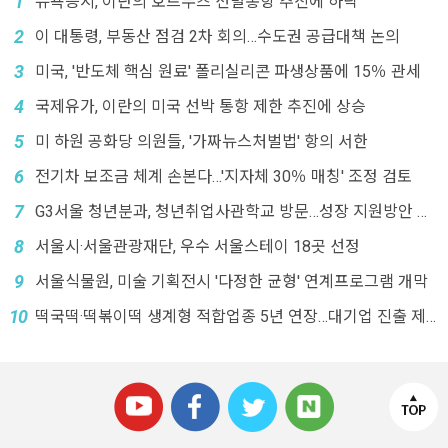
1
뉴욕증시, 이란의 호르무즈 선별통항 추진에 하락
2
이 대통령, 부동산 점검 2차 회의…수도권 공급대책 논의
3
미국, '반도체 핵심 원료' 폴리실리콘 파생상품에 15％ 관세
4
국제유가, 이란의 미국 선박 통항 제한 추진에 상승
5
미 하원 공화당 의원들, '가짜뉴스처벌법' 항의 서한
6
전기차 보조금 체계 손본다…'지자체 30％ 매칭' 조정 검토
7
G3서울 청년분과, 청년취업사관학교 방문…성장 지원방안 논
의
8
서울시·서울관광재단, 우수 서울스테이 18곳 선정
9
서울식물원, 미술 기획전시 '다정한 균형' 연계프로그램 개막
10
떡국떡·떡볶이떡 생계형 적합업종 5년 연장…대기업 진출 제
한