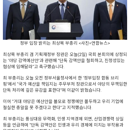
정부 입장 밝히는 최상목 부총리 <사진=연합뉴스>
최상목 부총리 겸 기획재정부 장관은 오늘(2일) 국회 본회의에 상정되
는 '야당 감액예산안'과 관련해 "단독 감액안을 철회하고, 진정성있는
협상에 임해달라"고 촉구했습니다.
최 부총리는 오늘 오전 정부서울청사에서 한 '정부입장 합동 브리
핑'에서 "국가 예산을 책임지는 주무부처 장관으로서 야당의 무책임한
단독 처리에 깊은 유감을 표한다"며 이같이 밝혔습니다.
이어 "거대 야당은 예산안을 볼모로 정쟁에만 몰두하고 우리 기업에
절실한 총알을 못 주겠다고 한다"고 지적했습니다.
최 부총리는 통상대응 무력화, 민생 지역경제 외면, 산업경쟁력 상실
등을 언급하며 "단독 감액안은 민생과 우리 경제에 미치는 부작용과