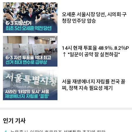
오세훈 서울시장 당선, 시의회·구
청장 민주당 압승
14시 현재 투표율 48.9％..8.2％P
↑ "일꾼이 공약 잘 실천하길"
서울 재생에너지 자립률 전국 꼴
찌, 정책 지속 필요성 제기
인기 기사