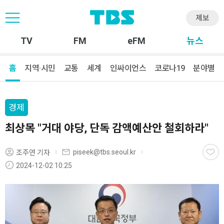
제보
TV
FM
eFM
뉴스
홈
지역·시민
교통
세계
인싸이언스
코로나19
분야별
경제
최상목 "거대 야당, 단독 감액예산안 철회하라"
piseek@tbs.seoul.kr
조주연 기자
2024-12-02 10:25