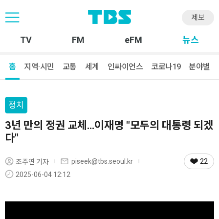
제보
TV
FM
eFM
뉴스
홈
지역·시민
교통
세계
인싸이언스
코로나19
분야별
정치
3년 만의 정권 교체…이재명 "모두의 대통령 되겠
다"
22
piseek@tbs.seoul.kr
조주연 기자
2025-06-04 12:12