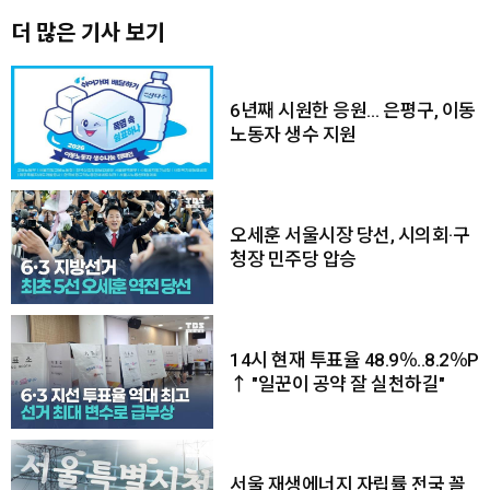
더 많은 기사 보기
6년째 시원한 응원… 은평구, 이동
노동자 생수 지원
오세훈 서울시장 당선, 시의회·구
청장 민주당 압승
14시 현재 투표율 48.9％..8.2％P
↑ "일꾼이 공약 잘 실천하길"
서울 재생에너지 자립률 전국 꼴