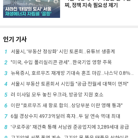
찌, 정책 지속 필요성 제기
인기 기사
1
서울시, '부동산 정상화' 시민 토론회…유튜브 생중계
2
"미국, 수입 폴리실리콘 관세"…한국기업 영향 주목
3
뉴욕증시, 호르무즈 재개방 기대속 혼조 마감…나스닥 0.8％
↓
4
서울시 부동산 토론회서 시민들 "공급·전월세 대책이 먼저"
5
러 미사일 모두 놓친 우크라, 방공망 지원 호소
6
이란 "호르무즈 새 항로 합의…상당부분 이란 영해 통과"
7
6월 경상수지 497.3억달러 흑자…두 달 연속 역대 최대
8
'구로주공' 재건축 통해 서남권 준공업지에 3,289세대 공급
9
고기압에 서쪽 폭염 계속…고기압 못 뚫은 태풍은 상하이로