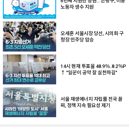
6년째 시원한 응원… 은평구, 이동
노동자 생수 지원
오세훈 서울시장 당선, 시의회·구
청장 민주당 압승
14시 현재 투표율 48.9％..8.2％P
↑ "일꾼이 공약 잘 실천하길"
서울 재생에너지 자립률 전국 꼴
찌, 정책 지속 필요성 제기