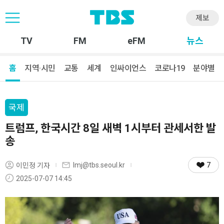
제보
TV
FM
eFM
뉴스
홈
지역·시민
교통
세계
인싸이언스
코로나19
분야별
국제
트럼프, 한국시간 8일 새벽 1시부터 관세서한 발
송
7
lmj@tbs.seoul.kr
이민정 기자
2025-07-07 14:45