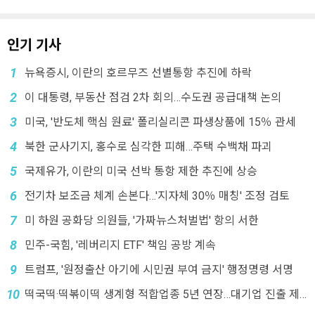
인기 기사
1
뉴욕증시, 이란의 호르무즈 선별통항 추진에 하락
2
이 대통령, 부동산 점검 2차 회의…수도권 공급대책 논의
3
미국, '반도체 핵심 원료' 폴리실리콘 파생상품에 15％ 관세
4
북한 군사기지, 홍수로 심각한 피해…주택 수백채 파괴
5
국제유가, 이란의 미국 선박 통항 제한 추진에 상승
6
전기차 보조금 체계 손본다…'지자체 30％ 매칭' 조정 검토
7
미 하원 공화당 의원들, '가짜뉴스처벌법' 항의 서한
8
민주-국힘, '레버리지 ETF' 책임 공방 계속
9
트럼프, '원정출산 아기에 시민권 부여 금지' 행정명령 서명
10
떡국떡·떡볶이떡 생계형 적합업종 5년 연장…대기업 진출 제
한