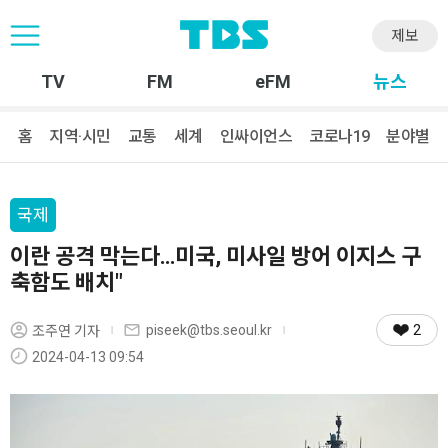
제보
TV
FM
eFM
뉴스
홈
지역·시민
교통
세계
인싸이언스
코로나19
분야별
국제
이란 공격 막는다…미국, 미사일 방어 이지스 구
축함도 배치"
2
piseek@tbs.seoul.kr
조주연 기자
2024-04-13 09:54