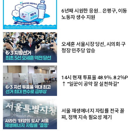
6년째 시원한 응원… 은평구, 이동
노동자 생수 지원
오세훈 서울시장 당선, 시의회·구
청장 민주당 압승
14시 현재 투표율 48.9％..8.2％P
↑ "일꾼이 공약 잘 실천하길"
서울 재생에너지 자립률 전국 꼴
찌, 정책 지속 필요성 제기