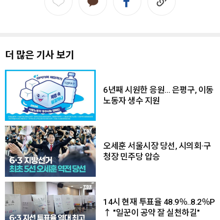
더 많은 기사 보기
6년째 시원한 응원… 은평구, 이동
노동자 생수 지원
오세훈 서울시장 당선, 시의회·구
청장 민주당 압승
14시 현재 투표율 48.9％..8.2％P
↑ "일꾼이 공약 잘 실천하길"