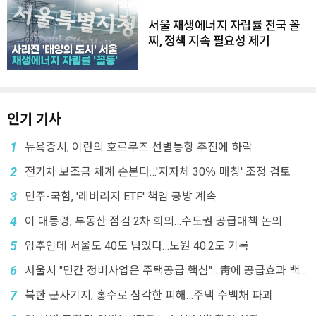
서울 재생에너지 자립률 전국 꼴
찌, 정책 지속 필요성 제기
인기 기사
1
뉴욕증시, 이란의 호르무즈 선별통항 추진에 하락
2
전기차 보조금 체계 손본다…'지자체 30％ 매칭' 조정 검토
3
민주-국힘, '레버리지 ETF' 책임 공방 계속
4
이 대통령, 부동산 점검 2차 회의…수도권 공급대책 논의
5
입추인데 서울도 40도 넘었다…노원 40.2도 기록
6
서울시 "민간 정비사업은 주택공급 핵심"…靑에 공급효과 백
서 전달
7
북한 군사기지, 홍수로 심각한 피해…주택 수백채 파괴