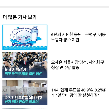
더 많은 기사 보기
6년째 시원한 응원… 은평구, 이동
노동자 생수 지원
오세훈 서울시장 당선, 시의회·구
청장 민주당 압승
14시 현재 투표율 48.9％..8.2％P
↑ "일꾼이 공약 잘 실천하길"