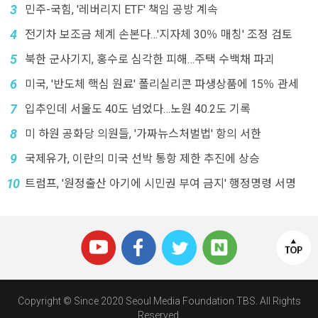
3
민주-국힘, '레버리지 ETF' 책임 공방 계속
4
전기차 보조금 체계 손본다…'지자체 30％ 매칭' 조정 검토
5
북한 군사기지, 홍수로 심각한 피해…주택 수백채 파괴
6
미국, '반도체 핵심 원료' 폴리실리콘 파생상품에 15％ 관세
7
입추인데 서울도 40도 넘었다…노원 40.2도 기록
8
미 하원 공화당 의원들, '가짜뉴스처벌법' 항의 서한
9
국제유가, 이란의 미국 선박 통항 제한 추진에 상승
10
트럼프, '원정출산 아기에 시민권 부여 금지' 행정명령 서명
Copyright © Since 2020 Seoul Media Foundation TBS. All Rights
Reserved.