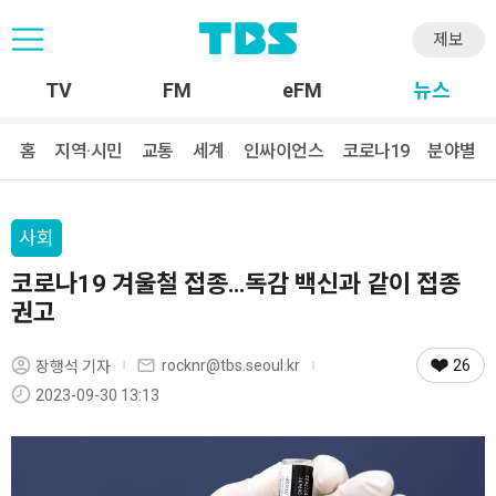
제보
TV
FM
eFM
뉴스
홈
지역·시민
교통
세계
인싸이언스
코로나19
분야별
사회
코로나19 겨울철 접종…독감 백신과 같이 접종
권고
26
rocknr@tbs.seoul.kr
장행석 기자
2023-09-30 13:13