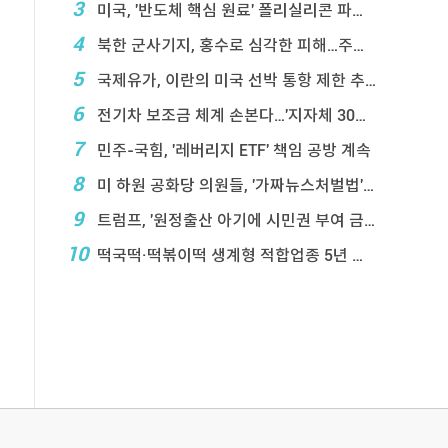
3
미국, '반도체 핵심 원료' 폴리실리콘 파생상품에 ...
4
북한 군사기지, 홍수로 심각한 피해…주택 수백채 파괴
5
국제유가, 이란의 미국 선박 통항 제한 추진에 상승
6
전기차 보조금 체계 손본다…'지자체 30％ 매칭' ...
7
민주-국힘, '레버리지 ETF' 책임 공방 계속
8
미 하원 공화당 의원들, '가짜뉴스처벌법' 항의 서한
9
트럼프, '원정출산 아기에 시민권 부여 금지' 행정 ...
10
떡국떡·떡볶이떡 생계형 적합업종 5년 연장…대기업 ...