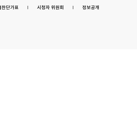
 협찬단가표
l
시청자 위원회
l
정보공개