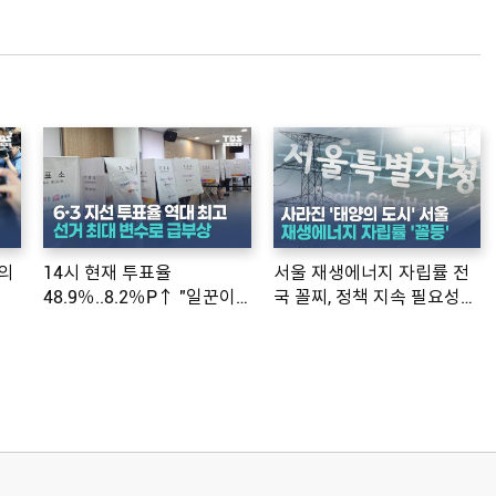
의
14시 현재 투표율
서울 재생에너지 자립률 전
48.9％..8.2％P↑ "일꾼이
국 꼴찌, 정책 지속 필요성
공약 ...
제기