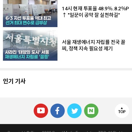
14시 현재 투표율 48.9％..8.2％P
↑ "일꾼이 공약 잘 실천하길"
서울 재생에너지 자립률 전국 꼴
찌, 정책 지속 필요성 제기
인기 기사