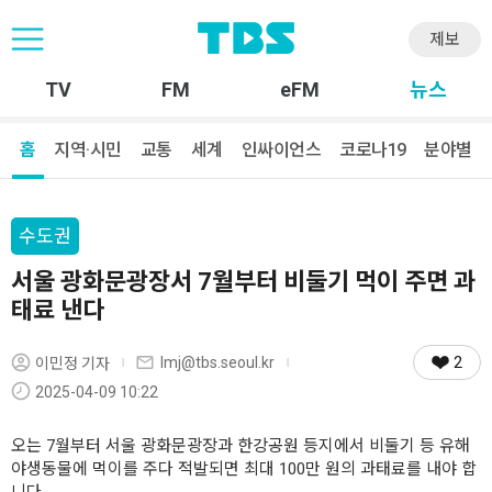
제보
TV
FM
eFM
뉴스
홈
지역·시민
교통
세계
인싸이언스
코로나19
분야별
수도권
서울 광화문광장서 7월부터 비둘기 먹이 주면 과
태료 낸다
2
lmj@tbs.seoul.kr
이민정 기자
2025-04-09 10:22
오는 7월부터 서울 광화문광장과 한강공원 등지에서 비둘기 등 유해
야생동물에 먹이를 주다 적발되면 최대 100만 원의 과태료를 내야 합