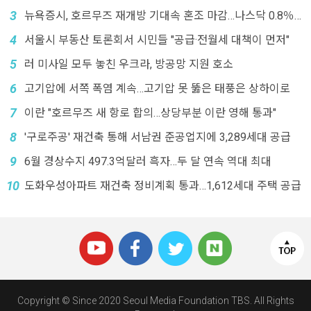
3
뉴욕증시, 호르무즈 재개방 기대속 혼조 마감…나스닥 0.8％
↓
4
서울시 부동산 토론회서 시민들 "공급·전월세 대책이 먼저"
5
러 미사일 모두 놓친 우크라, 방공망 지원 호소
6
고기압에 서쪽 폭염 계속…고기압 못 뚫은 태풍은 상하이로
7
이란 "호르무즈 새 항로 합의…상당부분 이란 영해 통과"
8
'구로주공' 재건축 통해 서남권 준공업지에 3,289세대 공급
9
6월 경상수지 497.3억달러 흑자…두 달 연속 역대 최대
10
도화우성아파트 재건축 정비계획 통과…1,612세대 주택 공급
Copyright © Since 2020 Seoul Media Foundation TBS. All Rights