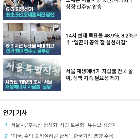
오세훈 서울시장 당선, 시의회·구
청장 민주당 압승
14시 현재 투표율 48.9％..8.2％P
↑ "일꾼이 공약 잘 실천하길"
서울 재생에너지 자립률 전국 꼴
찌, 정책 지속 필요성 제기
인기 기사
1
서울시, '부동산 정상화' 시민 토론회…유튜브 생중계
2
"미국, 수입 폴리실리콘 관세"…한국기업 영향 주목