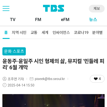
제보
TV
FM
eFM
뉴스
홈
지역·시민
교통
세계
인싸이언스
코로나19
분야별
문화·스포츠
윤동주·윤일주 시인 형제의 삶, 뮤지컬 '민들레 피
리' 6월 개막
4
piseek@tbs.seoul.kr
조주연 기자
2025-04-14 15:50