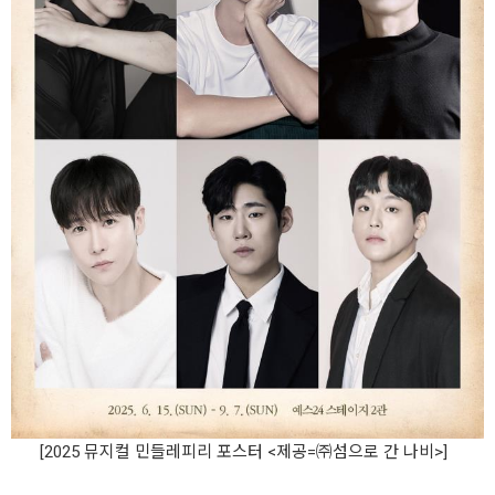
[2025 뮤지컬 민들레피리 포스터 <제공=㈜섬으로 간 나비>]