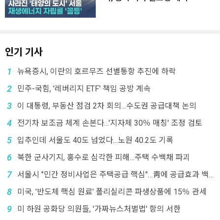
인기 기사
1
뉴욕증시, 이란의 호르무즈 선별통항 추진에 하락
2
민주-국힘, '레버리지 ETF' 책임 공방 계속
3
이 대통령, 부동산 점검 2차 회의…수도권 공급대책 논의
4
전기차 보조금 체계 손본다…'지자체 30％ 매칭' 조정 검토
5
입추인데 서울도 40도 넘었다…노원 40.2도 기록
6
북한 군사기지, 홍수로 심각한 피해…주택 수백채 파괴
7
서울시 "민간 정비사업은 주택공급 핵심"…靑에 공급효과 백
서 전달
8
미국, '반도체 핵심 원료' 폴리실리콘 파생상품에 15％ 관세
9
미 하원 공화당 의원들, '가짜뉴스처벌법' 항의 서한