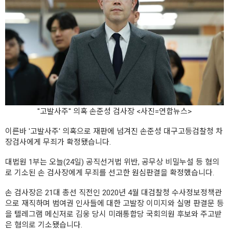
''고발사주'' 의혹 손준성 검사장 <사진=연합뉴스>
이른바 '고발사주' 의혹으로 재판에 넘겨진 손준성 대구고등검찰청 차
장검사에게 무죄가 확정됐습니다.
대법원 1부는 오늘(24일) 공직선거법 위반, 공무상 비밀누설 등 혐의
로 기소된 손 검사장에게 무죄를 선고한 원심판결을 확정했습니다.
손 검사장은 21대 총선 직전인 2020년 4월 대검찰청 수사정보정책관
으로 재직하며 범여권 인사들에 대한 고발장 이미지와 실명 판결문 등
을 텔레그램 메신저로 김웅 당시 미래통합당 국회의원 후보와 주고받
은 혐의로 기소됐습니다.