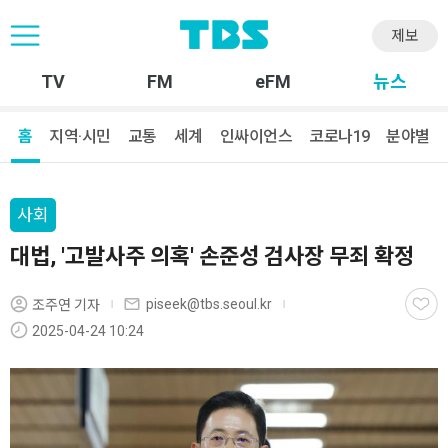
제보
TV
FM
eFM
뉴스
홈
지역·시민
교통
세계
인싸이언스
코로나19
분야별
사회
대법, '고발사주 의혹' 손준성 검사장 무죄 확정
piseek@tbs.seoul.kr
조주연 기자
2025-04-24 10:24