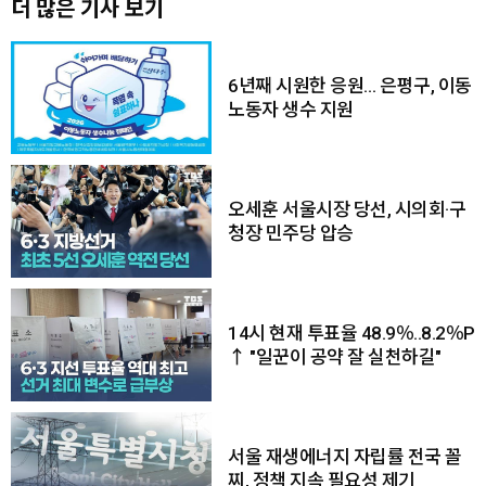
더 많은 기사 보기
6년째 시원한 응원… 은평구, 이동
노동자 생수 지원
오세훈 서울시장 당선, 시의회·구
청장 민주당 압승
14시 현재 투표율 48.9％..8.2％P
↑ "일꾼이 공약 잘 실천하길"
서울 재생에너지 자립률 전국 꼴
찌, 정책 지속 필요성 제기