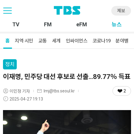
제보
TV
FM
eFM
뉴스
홈
지역·시민
교통
세계
인싸이언스
코로나19
분야별
정치
이재명, 민주당 대선 후보로 선출…89.77％ 득표
2
lmj@tbs.seoul.kr
이민정 기자
2025-04-27 19:13