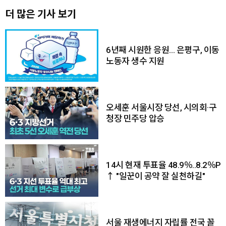
더 많은 기사 보기
6년째 시원한 응원… 은평구, 이동
노동자 생수 지원
오세훈 서울시장 당선, 시의회·구
청장 민주당 압승
14시 현재 투표율 48.9％..8.2％P
↑ "일꾼이 공약 잘 실천하길"
서울 재생에너지 자립률 전국 꼴