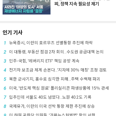
찌, 정책 지속 필요성 제기
인기 기사
1
뉴욕증시, 이란의 호르무즈 선별통항 추진에 하락
2
이 대통령, 부동산 점검 2차 회의…수도권 공급대책 논의
3
민주-국힘, '레버리지 ETF' 책임 공방 계속
4
전기차 보조금 체계 손본다…'지자체 30％ 매칭' 조정 검토
5
북한 군사기지, 홍수로 심각한 피해…주택 수백채 파괴
6
미국, '반도체 핵심 원료' 폴리실리콘 파생상품에 15％ 관세
7
입추인데 서울도 40도 넘었다…노원 40.2도 기록
8
국제유가, 이란의 미국 선박 통항 제한 추진에 상승
9
미 하원 공화당 의원들, '가짜뉴스처벌법' 항의 서한