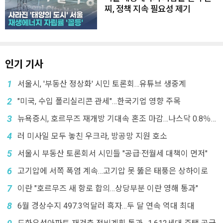
찌, 정책 지속 필요성 제기
인기 기사
1
서울시, '부동산 정상화' 시민 토론회…유튜브 생중계
2
"미국, 수입 폴리실리콘 관세"…한국기업 영향 주목
3
뉴욕증시, 호르무즈 재개방 기대속 혼조 마감…나스닥 0.8％
↓
4
러 미사일 모두 놓친 우크라, 방공망 지원 호소
5
서울시 부동산 토론회서 시민들 "공급·전월세 대책이 먼저"
6
고기압에 서쪽 폭염 계속…고기압 못 뚫은 태풍은 상하이로
7
이란 "호르무즈 새 항로 합의…상당부분 이란 영해 통과"
8
6월 경상수지 497.3억달러 흑자…두 달 연속 역대 최대