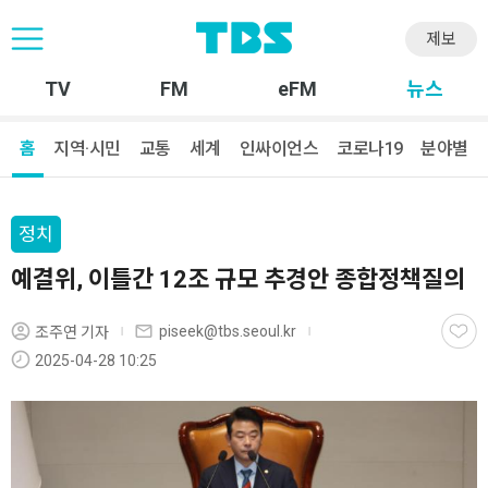
제보
TV
FM
eFM
뉴스
홈
지역·시민
교통
세계
인싸이언스
코로나19
분야별
정치
예결위, 이틀간 12조 규모 추경안 종합정책질의
piseek@tbs.seoul.kr
조주연 기자
2025-04-28 10:25