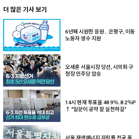
더 많은 기사 보기
6년째 시원한 응원… 은평구, 이동
노동자 생수 지원
오세훈 서울시장 당선, 시의회·구
청장 민주당 압승
14시 현재 투표율 48.9％..8.2％P
↑ "일꾼이 공약 잘 실천하길"
서울 재생에너지 자립률 전국 꼴