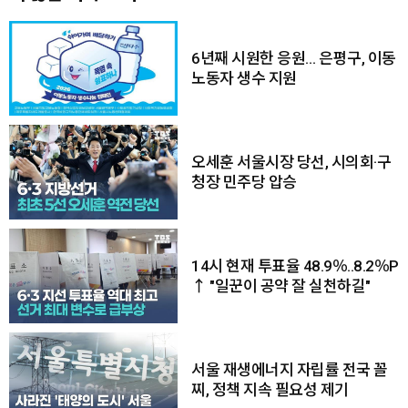
6년째 시원한 응원… 은평구, 이동
노동자 생수 지원
오세훈 서울시장 당선, 시의회·구
청장 민주당 압승
14시 현재 투표율 48.9％..8.2％P
↑ "일꾼이 공약 잘 실천하길"
서울 재생에너지 자립률 전국 꼴
찌, 정책 지속 필요성 제기