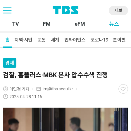
제보
TV
FM
eFM
뉴스
홈
지역·시민
교통
세계
인싸이언스
코로나19
분야별
경제
검찰, 홈플러스·MBK 본사 압수수색 진행
lmj@tbs.seoul.kr
이민정 기자
2025-04-28 11:16