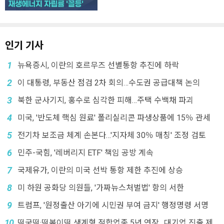
인기 기사
1
뉴욕증시, 이란의 호르무즈 선별통항 추진에 하락
2
이 대통령, 부동산 점검 2차 회의…수도권 공급대책 논의
3
북한 군사기지, 홍수로 심각한 피해…주택 수백채 파괴
4
미국, '반도체 핵심 원료' 폴리실리콘 파생상품에 15％ 관세
5
전기차 보조금 체계 손본다…'지자체 30％ 매칭' 조정 검토
6
민주-국힘, '레버리지 ETF' 책임 공방 계속
7
국제유가, 이란의 미국 선박 통항 제한 추진에 상승
8
미 하원 공화당 의원들, '가짜뉴스처벌법' 항의 서한
9
트럼프, '원정출산 아기에 시민권 부여 금지' 행정명령 서명
10
떡국떡·떡볶이떡 생계형 적합업종 5년 연장…대기업 진출 제