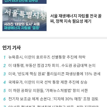
서울 재생에너지 자립률 전국 꼴
찌, 정책 지속 필요성 제기
인기 기사
1
뉴욕증시, 이란의 호르무즈 선별통항 추진에 하락
2
이 대통령, 부동산 점검 2차 회의…수도권 공급대책 논의
3
미국, '반도체 핵심 원료' 폴리실리콘 파생상품에 15％ 관세
4
국제유가, 이란의 미국 선박 통항 제한 추진에 상승
5
미 하원 공화당 의원들, '가짜뉴스처벌법' 항의 서한
6
전기차 보조금 체계 손본다…'지자체 30％ 매칭' 조정 검토