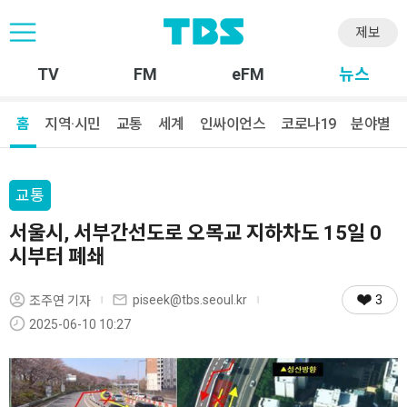
제보
TV
FM
eFM
뉴스
홈
지역·시민
교통
세계
인싸이언스
코로나19
분야별
교통
서울시, 서부간선도로 오목교 지하차도 15일 0
시부터 폐쇄
3
piseek@tbs.seoul.kr
조주연 기자
2025-06-10 10:27