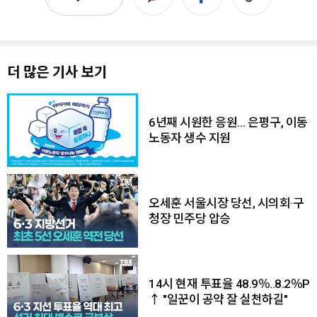
더 많은 기사 보기
6년째 시원한 응원… 은평구, 이동
노동자 생수 지원
오세훈 서울시장 당선, 시의회·구
청장 민주당 압승
14시 현재 투표율 48.9％..8.2％P
↑ "일꾼이 공약 잘 실천하길"