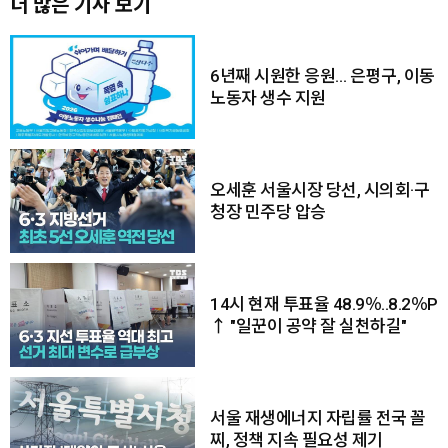
더 많은 기사 보기
6년째 시원한 응원… 은평구, 이동
노동자 생수 지원
오세훈 서울시장 당선, 시의회·구
청장 민주당 압승
14시 현재 투표율 48.9％..8.2％P
↑ "일꾼이 공약 잘 실천하길"
서울 재생에너지 자립률 전국 꼴
찌, 정책 지속 필요성 제기