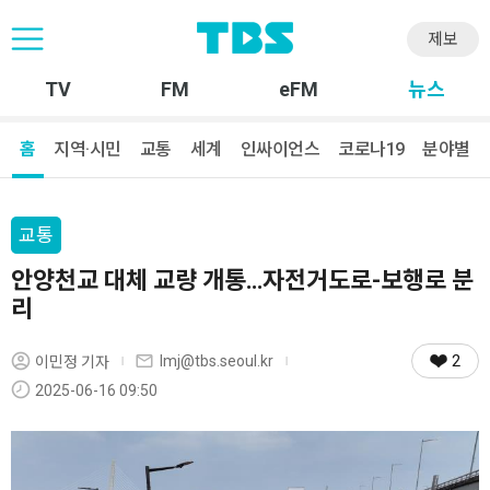
제보
TV
FM
eFM
뉴스
홈
지역·시민
교통
세계
인싸이언스
코로나19
분야별
교통
안양천교 대체 교량 개통…자전거도로-보행로 분
리
2
lmj@tbs.seoul.kr
이민정 기자
2025-06-16 09:50