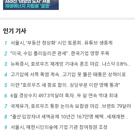
인기 기사
1
서울시, '부동산 정상화' 시민 토론회…유튜브 생중계
2
"미국, 수입 폴리실리콘 관세"…한국기업 영향 주목
3
뉴욕증시, 호르무즈 재개방 기대속 혼조 마감…나스닥 0.8％
↓
4
고기압에 서쪽 폭염 계속…고기압 못 뚫은 태풍은 상하이로
5
이란 "호르무즈 새 항로 합의…상당부분 이란 영해 통과"
6
6월 경상수지 497.3억달러 흑자…두 달 연속 역대 최대
7
국제유가, 호르무즈 통항 논의속 보합권 마감…브렌트 79달러
8
"출산·입양자녀 세액공제 10년간 167만명 혜택…세재개편에
'폐지'"
9
서울시, 매헌시민의숲에 기업·기관 참여정원 조성