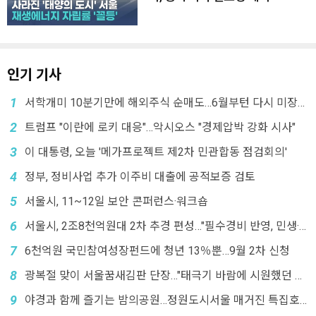
인기 기사
1
서학개미 10분기만에 해외주식 순매도…6월부턴 다시 미장으
로
2
트럼프 "이란에 로키 대응"…악시오스 "경제압박 강화 시사"
3
이 대통령, 오늘 '메가프로젝트 제2차 민관합동 점검회의'
4
정부, 정비사업 추가 이주비 대출에 공적보증 검토
5
서울시, 11~12일 보안 콘퍼런스·워크숍
6
서울시, 2조8천억원대 2차 추경 편성…"필수경비 반영, 민생·
미래 투자"
7
6천억원 국민참여성장펀드에 청년 13％뿐…9월 2차 신청
8
광복절 맞이 서울꿈새김판 단장…"태극기 바람에 시원했던 그
날"
9
야경과 함께 즐기는 밤의공원…정원도시서울 매거진 특집호
발행