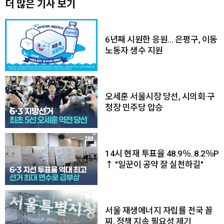
더 많은 기사 보기
6년째 시원한 응원… 은평구, 이동
노동자 생수 지원
오세훈 서울시장 당선, 시의회·구
청장 민주당 압승
14시 현재 투표율 48.9％..8.2％P
↑ "일꾼이 공약 잘 실천하길"
서울 재생에너지 자립률 전국 꼴
찌, 정책 지속 필요성 제기