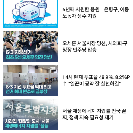
6년째 시원한 응원… 은평구, 이동
노동자 생수 지원
오세훈 서울시장 당선, 시의회·구
청장 민주당 압승
14시 현재 투표율 48.9％..8.2％P
↑ "일꾼이 공약 잘 실천하길"
서울 재생에너지 자립률 전국 꼴
찌, 정책 지속 필요성 제기