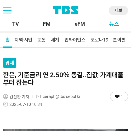
제보
TV
FM
eFM
뉴스
홈
지역·시민
교통
세계
인싸이언스
코로나19
분야별
경제
한은, 기준금리 연 2.50％ 동결..집값·가계대출
부터 잡는다
1
ceraph@tbs.seoul.kr
김선환 기자
2025-07-10 10:34