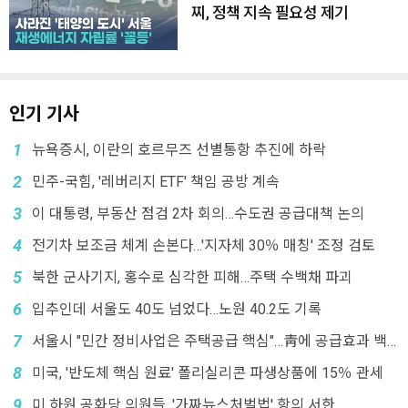
찌, 정책 지속 필요성 제기
인기 기사
1
뉴욕증시, 이란의 호르무즈 선별통항 추진에 하락
2
민주-국힘, '레버리지 ETF' 책임 공방 계속
3
이 대통령, 부동산 점검 2차 회의…수도권 공급대책 논의
4
전기차 보조금 체계 손본다…'지자체 30％ 매칭' 조정 검토
5
북한 군사기지, 홍수로 심각한 피해…주택 수백채 파괴
6
입추인데 서울도 40도 넘었다…노원 40.2도 기록
7
서울시 "민간 정비사업은 주택공급 핵심"…靑에 공급효과 백
서 전달
8
미국, '반도체 핵심 원료' 폴리실리콘 파생상품에 15％ 관세
9
미 하원 공화당 의원들, '가짜뉴스처벌법' 항의 서한