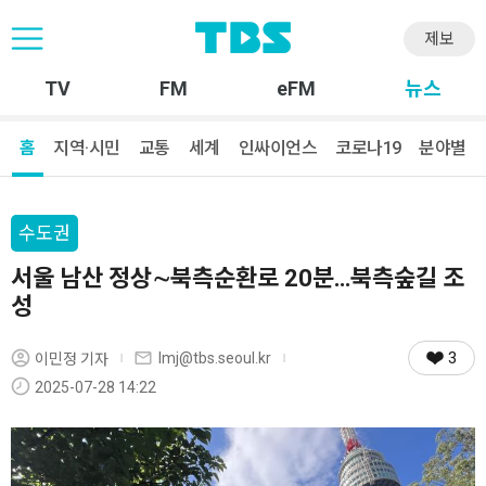
제보
TV
FM
eFM
뉴스
홈
지역·시민
교통
세계
인싸이언스
코로나19
분야별
수도권
서울 남산 정상∼북측순환로 20분…북측숲길 조
성
3
lmj@tbs.seoul.kr
이민정 기자
2025-07-28 14:22