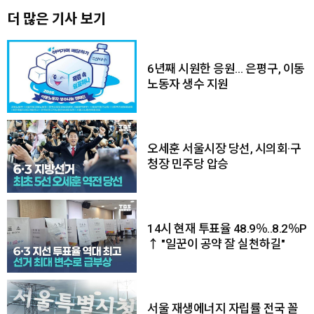
더 많은 기사 보기
6년째 시원한 응원… 은평구, 이동
노동자 생수 지원
오세훈 서울시장 당선, 시의회·구
청장 민주당 압승
14시 현재 투표율 48.9％..8.2％P
↑ "일꾼이 공약 잘 실천하길"
서울 재생에너지 자립률 전국 꼴