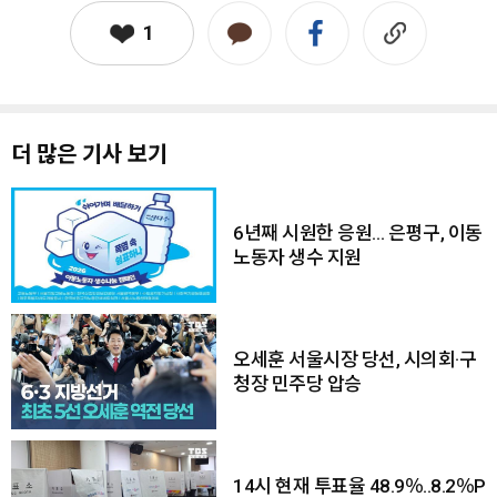
1
더 많은 기사 보기
6년째 시원한 응원… 은평구, 이동
노동자 생수 지원
오세훈 서울시장 당선, 시의회·구
청장 민주당 압승
14시 현재 투표율 48.9％..8.2％P