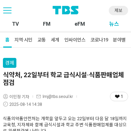
제보
TV
FM
eFM
뉴스
홈
지역·시민
교통
세계
인싸이언스
코로나19
분야별
경제
식약처, 22일부터 학교 급식시설·식품판매업체
점검
1
lmj@tbs.seoul.kr
이민정 기자
2025-08-14 14:38
식품의약품안전처는 개학을 앞두고 오는 22일부터 다음 달 18일까지
교육청, 지자체와 함께 급식시설과 학교 주변 식품판매업체를 대상으