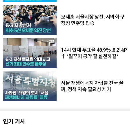
오세훈 서울시장 당선, 시의회·구
청장 민주당 압승
14시 현재 투표율 48.9％..8.2％P
↑ "일꾼이 공약 잘 실천하길"
서울 재생에너지 자립률 전국 꼴
찌, 정책 지속 필요성 제기
인기 기사