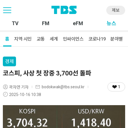
제보
TV
FM
eFM
뉴스
홈
지역·시민
교통
세계
인싸이언스
코로나19
분야별
경제
코스피, 사상 첫 장중 3,700선 돌파
1
bodokwak@tbs.seoul.kr
곽자연 기자
2025-10-16 10:38