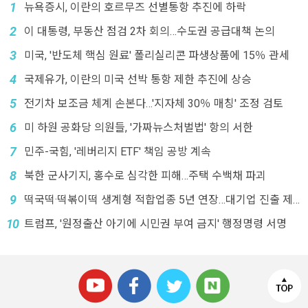
1
뉴욕증시, 이란의 호르무즈 선별통항 추진에 하락
2
이 대통령, 부동산 점검 2차 회의…수도권 공급대책 논의
3
미국, '반도체 핵심 원료' 폴리실리콘 파생상품에 15％ 관세
4
국제유가, 이란의 미국 선박 통항 제한 추진에 상승
5
전기차 보조금 체계 손본다…'지자체 30％ 매칭' 조정 검토
6
미 하원 공화당 의원들, '가짜뉴스처벌법' 항의 서한
7
민주-국힘, '레버리지 ETF' 책임 공방 계속
8
북한 군사기지, 홍수로 심각한 피해…주택 수백채 파괴
9
떡국떡·떡볶이떡 생계형 적합업종 5년 연장…대기업 진출 제
한
10
트럼프, '원정출산 아기에 시민권 부여 금지' 행정명령 서명