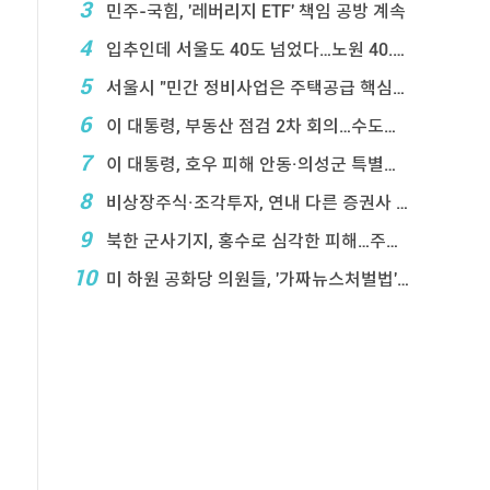
3
민주-국힘, '레버리지 ETF' 책임 공방 계속
4
입추인데 서울도 40도 넘었다…노원 40.2도 기록
5
서울시 "민간 정비사업은 주택공급 핵심&q ...
6
이 대통령, 부동산 점검 2차 회의…수도권 공급대책 ...
7
이 대통령, 호우 피해 안동·의성군 특별재난지역 선포
8
비상장주식·조각투자, 연내 다른 증권사 계좌 거래 ...
9
북한 군사기지, 홍수로 심각한 피해…주택 수백채 파괴
10
미 하원 공화당 의원들, '가짜뉴스처벌법' 항의 서한