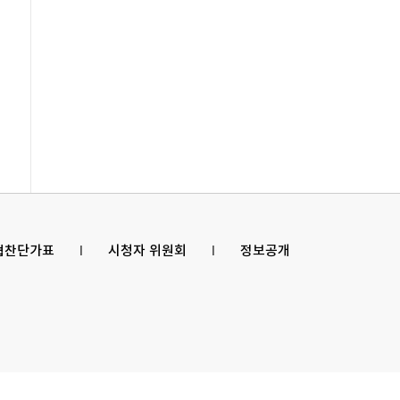
 협찬단가표
l
시청자 위원회
l
정보공개