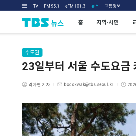
TV
FM 95.1
eFM 101.3
뉴스
교통정보
홈
지역·시민
수도권
23일부터 서울 수도요금
bodokwak@tbs.seoul.kr
곽자연 기자
202