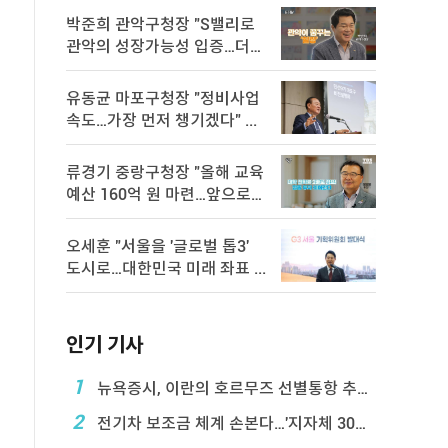
박준희 관악구청장 "S밸리로
관악의 성장가능성 입증…더욱
속 ...
유동균 마포구청장 "정비사업
속도…가장 먼저 챙기겠다" ...
류경기 중랑구청장 "올해 교육
예산 160억 원 마련…앞으로도
...
오세훈 "서울을 '글로벌 톱3'
도시로…대한민국 미래 좌표 ...
인기 기사
1
뉴욕증시, 이란의 호르무즈 선별통항 추진에 하락
2
전기차 보조금 체계 손본다…'지자체 30％ 매칭' ...