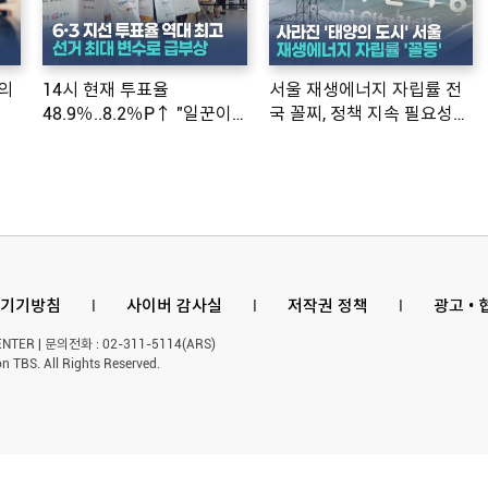
의
14시 현재 투표율
서울 재생에너지 자립률 전
48.9％..8.2％P↑ "일꾼이
국 꼴찌, 정책 지속 필요성
공약 ...
제기
기기방침
l
사이버 감사실
l
저작권 정책
l
광고 •
ER | 문의전화 : 02-311-5114(ARS)
n TBS. All Rights Reserved.