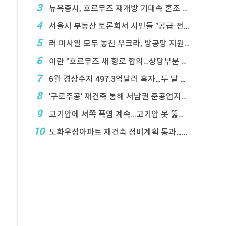
3
뉴욕증시, 호르무즈 재개방 기대속 혼조 마감…나스닥 ...
4
서울시 부동산 토론회서 시민들 "공급·전월 ...
5
러 미사일 모두 놓친 우크라, 방공망 지원 호소
6
이란 "호르무즈 새 항로 합의…상당부분 이 ...
7
6월 경상수지 497.3억달러 흑자…두 달 연속 역 ...
8
'구로주공' 재건축 통해 서남권 준공업지에 3,28 ...
9
고기압에 서쪽 폭염 계속…고기압 못 뚫은 태풍은 상 ...
10
도화우성아파트 재건축 정비계획 통과…1,612세대 ...