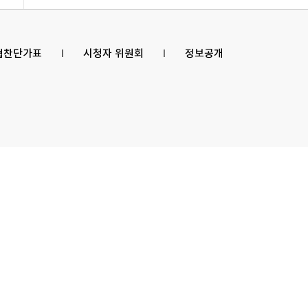
 협찬단가표
l
시청자 위원회
l
정보공개