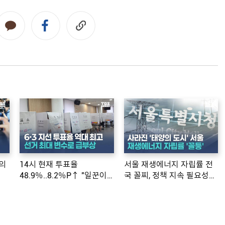
의
14시 현재 투표율
서울 재생에너지 자립률 전
48.9％..8.2％P↑ "일꾼이
국 꼴찌, 정책 지속 필요성
공약 ...
제기