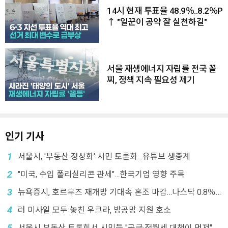
14시 현재 투표율 48.9％..8.2％P
↑ "일꾼이 공약 잘 실천하길"
서울 재생에너지 자립률 전국 꼴
찌, 정책 지속 필요성 제기
인기 기사
1
서울시, '부동산 정상화' 시민 토론회…유튜브 생중계
2
"미국, 수입 폴리실리콘 관세"…한국기업 영향 주목
3
뉴욕증시, 호르무즈 재개방 기대속 혼조 마감…나스닥 0.8％
↓
4
러 미사일 모두 놓친 우크라, 방공망 지원 호소
5
서울시 부동산 토론회서 시민들 "공급·전월세 대책이 먼저"