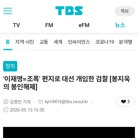
제보
TV
FM
eFM
뉴스
홈
지역·시민
교통
세계
인싸이언스
코로나19
분야별
정치
'이재명=조폭' 편지로 대선 개입한 검찰 [봉지욱
의 봉인해제]
3
kjm9416@tbs.seoul.kr
김종민 기자
2026-05-15 16:30