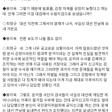
◆봉지욱
: 그렇기 때문에 발표를, 감정 자체를 굉장히 늦췄다고 하는
데. 언제 그러면 이걸 대검에서 수원지검으로 보냈습니까?
◇최정규
: 대선 직전에 그제서야 결재가 나서, 사실상 대선 전날에 보
내 거든요.
◆봉지욱
: 언론 보도가 나올 틈도 없이.
◇최정규
: 네. 그게 너무 공교로운 상황이라서. 아까 말씀드렸던 것처
럼 문서 감정이라든지 법과학 분석이라는 건 실체적 진실을 발견하기
위한 수사에 보조적인 역할을 해야 하는데, 오히려 수사를 은폐하고
조작하는 어떤 것에 지금 사용된 거잖아요. 그래서 공익 신고자는 검
찰이 보완 수사권 얘기하고 그러려면 과거의 이런 문제들을 확실히 털
어야 되는 거 아닌가. 그래서 처벌될 사람들 그리고 감찰에서 징계받
을 사람들은 다 징계가 돼야 되는데 이게 지금 제대로 이루어지지 않
고 있어서 너무나 답답한 상황인 거죠.
◆봉지욱 :
그렇죠. 윤석열 사단의 검사들이 사실상 대선에 개입한 게
아니냐라는 의혹이 불거질 수밖에 없는 건데 공익신고자 이분도 얼마
나 답답했으면 본인이 국민권익위원회에 공익신고를 하신 건데. 문제
는 대선 전날에 보내면서 편지가 조작됐다는 의견을 보냈으면 문제가