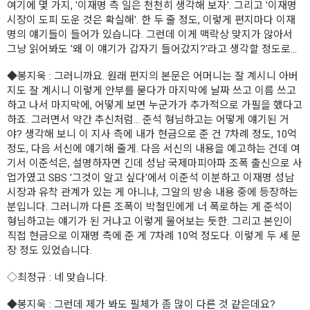
여기에 몇 가지, '이재명 측 일은 천천히 생각해 보자'. 그리고 '이재명
시장이 도피 도운 것은 확실해'. 한 두 줄 정도, 이렇게 편지마다 이재
명의 얘기들이 들어가 있습니다. 그런데 이게 맥락상 맞지가 않아서
그냥 읽어봐도 '왜 이 얘기가 갑자기 들어갔지?'라고 생각할 정도로...
◆봉지욱
: 그러니까요. 원래 편지의 본문은 어머니는 잘 계시니 아버
지도 잘 계시니 이렇게 안부를 묻다가 마지막에 날짜 쓰고 이름 쓰고
하고 나서 마지막에, 어떻게 보면 누군가가 추가적으로 가필을 했다고
하죠. 그러면서 약간 추신처럼... 준석 형님하고는 어떻게 얘기된 거
야? 생각해 보니 이 지사 측에 내가 현금으로 준 건 7차례 정도, 10억
정도, 다음 서신에 얘기해 줄게. 다음 서신의 내용을 예고하는 건데 여
기서 이준석은, 설명하자면 긴데 성남 국제마피아파 조폭 출신으로 사
업가였고 SBS '그것이 알고 싶다'에서 이준석 이분하고 이재명 성남
시장과 유착 관계가 있는 게 아니냐, 그알의 방송 내용 중에 등장하는
분입니다. 그러니까 다른 조폭이 박철민에게 너 폭로하는 게 준석이
형님하고는 얘기가 된 거냐고 이렇게 물어보는 듯한. 그리고 본인이
직접 현금으로 이재명 측에 준 게 7차례 10억 정도다. 이렇게 두 세 문
장 정도 있었습니다.
◇최정규
: 네 맞습니다.
◆봉지욱
: 그런데 제가 봐도 필체가 좀 많이 다른 것 같은데요?