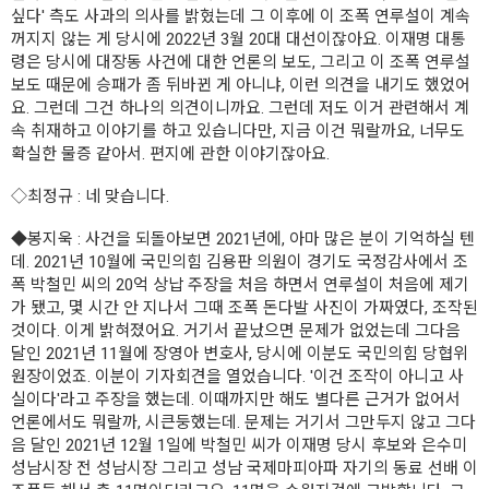
싶다' 측도 사과의 의사를 밝혔는데 그 이후에 이 조폭 연루설이 계속
꺼지지 않는 게 당시에 2022년 3월 20대 대선이잖아요. 이재명 대통
령은 당시에 대장동 사건에 대한 언론의 보도, 그리고 이 조폭 연루설
보도 때문에 승패가 좀 뒤바뀐 게 아니냐, 이런 의견을 내기도 했었어
요. 그런데 그건 하나의 의견이니까요. 그런데 저도 이거 관련해서 계
속 취재하고 이야기를 하고 있습니다만, 지금 이건 뭐랄까요, 너무도
확실한 물증 같아서. 편지에 관한 이야기잖아요.
◇최정규
: 네 맞습니다.
◆봉지욱
: 사건을 되돌아보면 2021년에, 아마 많은 분이 기억하실 텐
데. 2021년 10월에 국민의힘 김용판 의원이 경기도 국정감사에서 조
폭 박철민 씨의 20억 상납 주장을 처음 하면서 연루설이 처음에 제기
가 됐고, 몇 시간 안 지나서 그때 조폭 돈다발 사진이 가짜였다, 조작된
것이다. 이게 밝혀졌어요. 거기서 끝났으면 문제가 없었는데 그다음
달인 2021년 11월에 장영아 변호사, 당시에 이분도 국민의힘 당협위
원장이었죠. 이분이 기자회견을 열었습니다. '이건 조작이 아니고 사
실이다'라고 주장을 했는데. 이때까지만 해도 별다른 근거가 없어서
언론에서도 뭐랄까, 시큰둥했는데. 문제는 거기서 그만두지 않고 그다
음 달인 2021년 12월 1일에 박철민 씨가 이재명 당시 후보와 은수미
성남시장 전 성남시장 그리고 성남 국제마피아파 자기의 동료 선배 이