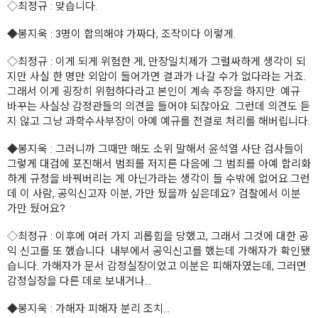
◇최정규
: 맞습니다.
◆봉지욱
: 3명이 합의해야 가짜다, 조작이다 이렇게.
◇최정규
: 이게 되게 위험한 게, 만장일치제가 그럴싸하게 생각이 되
지만 사실 한 명만 외압이 들어가면 결과가 나갈 수가 없다라는 거죠.
그래서 이게 굉장히 위험하다라고 본인이 계속 주장을 하지만. 예규
바꾸는 사실상 감정관들의 의견을 들어야 되잖아요. 그런데 의견도 듣
지 않고 그냥 과학수사부장이 아예 예규를 전결로 처리를 해버립니다.
◆봉지욱
: 그러니까 그때만 해도 소위 말해서 윤석열 사단 검사들이
그렇게 대검에 포진해서 범죄를 저지른 다음에 그 범죄를 아예 합리화
하게 규정을 바꿔버리는 게 아닌가라는 생각이 들 수밖에 없어요.그런
데 이 사람, 공익신고자 이분, 가만 뒀을까 싶은데요? 검찰에서 이분
가만 뒀어요?
◇최정규
: 이후에 여러 가지 괴롭힘을 당했고, 그래서 그것에 대한 공
익 신고를 또 했습니다. 내부에서 공익신고를 했는데 가해자가 확인됐
습니다. 가해자가 문서 감정실장이었고 이분은 피해자였는데, 그러면
감정실장을 다른 데로 보내거나...
◆봉지욱
: 가해자 피해자 분리 조치...