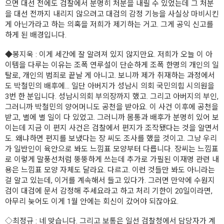
으면 대선 전에도 검찰에서 분명히 처분을 내릴 수 있었는데 그 처분
을 대선 전까지 내리지 않으려고 대검의 감정 기능을 사실상 마비시킨
게 아닌가라고 하는 의혹을 저희가 제기하는 거고. 그게 공익 신고를
하게 된 배경입니다.
◆봉지욱
: 이게 세간에 잘 알려져 있지 않지만요. 저희가 오늘 이 아
이템을 다루는 이유는 조폭 연루설이 단순하게 조폭 한명의 개인의 일
탈로, 개인의 범죄로 끝날 게 아니고. 보니까 제가 취재하는 과정에서
도 박철민의 배후에... 일단 아버지가 성남시 의회 국민의힘 시의원을
3번 한 분입니다. 성남시의회 부의장까지 했고. 그리고 아버지의 부인,
그러니까 박철민의 양어머니도 공천을 받아요. 이 사건 이후에 공천을
받고, 별에 별 일이 다 있었고. 그러니까 몸통과 배후가 분명히 있어 보
이는데 지금 이 편지 사건은 검찰에서 편지가 조작됐다는 것을 알면서
도. 왜냐하면 편지를 보냈다는 장 씨도 조사를 했을 것이고. 그냥 우리
가 일반인이 육안으로 봐도 느낌표 모양부터 다릅니다. 장씨는 느낌표
로 이렇게 말풍선처럼 뚱뚱하게 쓰는데 추가로 가필된 이재명 관련 내
용은 느낌표 모양 자체도 달라요. 다르고. 이런 것들만 봐도 아니라는
걸 알고 있는데, 이거를 계속해서 들고 있다가. 그러면 만약에 수원지
검이 대검에 문서 감정해 주세요라고 하고 처리 기한이 20일이라면,
아무리 늦어도 이게 1월 안에는 회신이 갔어야 되잖아요.
◇최정규
: 네 맞습니다. 그리고 보통은 일선 검찰청에서 담당자가 계