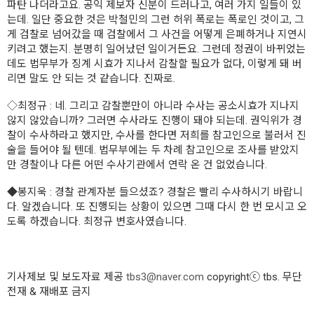
파탄 나더라고요. 공익 제보자 신분이 드러나고, 여러 가지 일들이 있
는데. 일단 중요한 것은 박철민의 그런 허위 폭로는 폭로인 것이고, 그
게 검찰로 넘어갔을 때 검찰에서 그 사건을 어떻게 은폐하거나 지연시
키려고 했는지. 분명히 일어났던 일이거든요. 그런데 정권이 바뀌었는
데도 법무부가 징계 시효가 지나서 감찰할 필요가 없다, 이렇게 돼 버
리면 말도 안 되는 것 같습니다. 진짜로.
◇
최정규
: 네. 그리고 감찰뿐만이 아니라 수사는 공소시효가 지나지
않지 않았습니까? 그러면 수사라도 진행이 돼야 되는데. 권익위가 경
찰이 수사하라고 했지만, 수사를 한다면 저희를 참고인으로 불러서 진
술을 들어야 될 텐데. 법무부에는 두 차례 참고인으로 조사를 받았지
만 경찰이나 다른 어떤 수사기관에서 연락 온 건 없었습니다.
◆
봉지욱
: 경찰 관계자분 들으셨죠? 경찰은 빨리 수사하시기 바랍니
다. 알겠습니다. 또 진행되는 상황이 있으면 그때 다시 한 번 모시고 오
도록 하겠습니다. 최정규 변호사였습니다.
기사제보 및 보도자료 제공
tbs3@naver.com
copyrightⓒ tbs. 무단
전재 & 재배포 금지