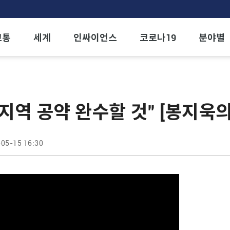
교통
세계
인싸이언스
코로나19
분야별
지역 공약 완수할 것" [봉지욱
05-15 16:30