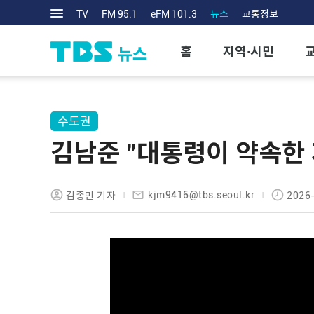
TV
FM 95.1
eFM 101.3
뉴스
교통정보
홈
지역·시민
수도권
김남준 "대통령이 약속한 
kjm9416@tbs.seoul.kr
김종민 기자
2026-