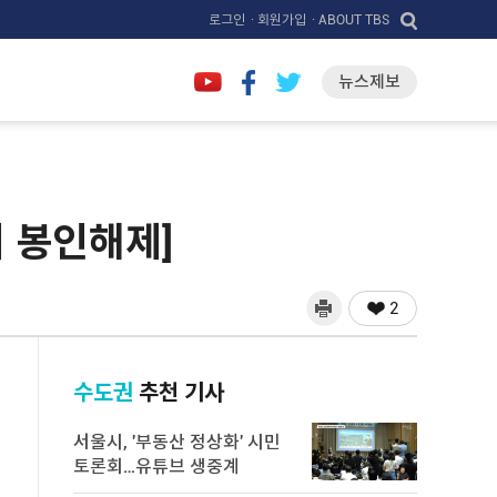
로그인
· 회원가입
· ABOUT TBS
뉴스제보
의 봉인해제]
2
수도권
추천 기사
서울시, '부동산 정상화' 시민
토론회…유튜브 생중계