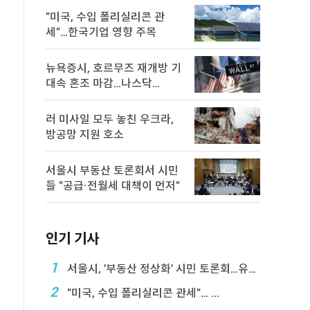
"미국, 수입 폴리실리콘 관
세"…한국기업 영향 주목
뉴욕증시, 호르무즈 재개방 기
대속 혼조 마감…나스닥
0.8％↓
러 미사일 모두 놓친 우크라,
방공망 지원 호소
서울시 부동산 토론회서 시민
들 "공급·전월세 대책이 먼저"
인기 기사
1
서울시, '부동산 정상화' 시민 토론회…유튜브 생중계
2
"미국, 수입 폴리실리콘 관세"… ...