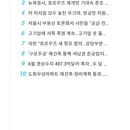
3
뉴욕증시, 호르무즈 재개방 기대속 혼조 마감…나스닥 ...
4
러 미사일 모두 놓친 우크라, 방공망 지원 호소
5
서울시 부동산 토론회서 시민들 "공급·전월 ...
6
고기압에 서쪽 폭염 계속…고기압 못 뚫은 태풍은 상 ...
7
이란 "호르무즈 새 항로 합의…상당부분 이 ...
8
'구로주공' 재건축 통해 서남권 준공업지에 3,28 ...
9
6월 경상수지 497.3억달러 흑자…두 달 연속 역 ...
10
도화우성아파트 재건축 정비계획 통과…1,612세대 ...