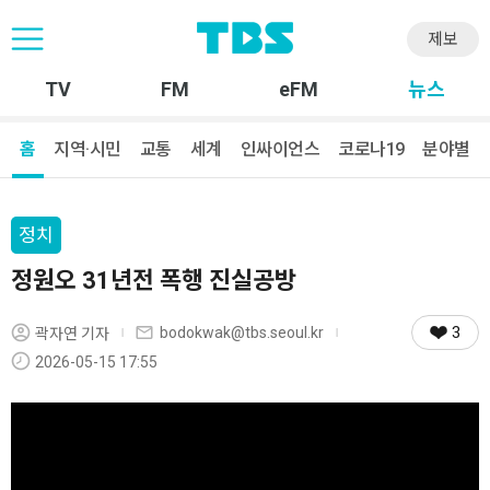
제보
TV
FM
eFM
뉴스
홈
지역·시민
교통
세계
인싸이언스
코로나19
분야별
정치
정원오 31년전 폭행 진실공방
3
bodokwak@tbs.seoul.kr
곽자연 기자
2026-05-15 17:55