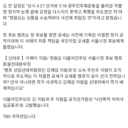
김 전 실장은 "당시 6·27 선거와 5·18 광주민주화운동을 둘러싼 격렬
한 정치적 논쟁 끝에 감정을 다스리지 못하고 폭행을 주도한건 저"라
며 "정원오는 상황을 수습하려다 사건에 휘말린 것"이라고 밝혔습니
다.
정 후보 캠프는 정 후보를 향한 공세는 사전에 기획된 비열한 정치 공
작이라며 이 사태의 최종 책임을 국민의힘 오세훈 서울시장 후보에게
돌렸습니다.
【 인터뷰 】이해식 의원/ 정원오 더불어민주당 서울시장 후보 캠프
총괄선대본부장
"캠프 상임선대위원장인 김재섭 의원과 당 소속 주진우 의원이 조직
적으로 주도하는 이 저열한 공세가 오세훈 캠프의 공식 선거 전략입니
까? 만약 아니라면 즉각 사과하고 김재섭 의원을 선대위에서 즉각 배
제하십시오"
더불어민주당은 김 의원과 주 의원을 공직선거법상 '낙선목적 허위사
실공표죄'로 고발했습니다.
TBS 곽자연입니다.