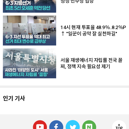
청장 민주당 압승
14시 현재 투표율 48.9％..8.2％P
↑ "일꾼이 공약 잘 실천하길"
서울 재생에너지 자립률 전국 꼴
찌, 정책 지속 필요성 제기
인기 기사