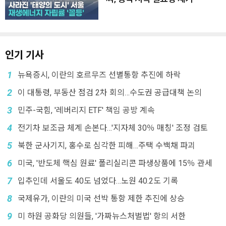
인기 기사
1
뉴욕증시, 이란의 호르무즈 선별통항 추진에 하락
2
이 대통령, 부동산 점검 2차 회의…수도권 공급대책 논의
3
민주-국힘, '레버리지 ETF' 책임 공방 계속
4
전기차 보조금 체계 손본다…'지자체 30％ 매칭' 조정 검토
5
북한 군사기지, 홍수로 심각한 피해…주택 수백채 파괴
6
미국, '반도체 핵심 원료' 폴리실리콘 파생상품에 15％ 관세
7
입추인데 서울도 40도 넘었다…노원 40.2도 기록
8
국제유가, 이란의 미국 선박 통항 제한 추진에 상승
9
미 하원 공화당 의원들, '가짜뉴스처벌법' 항의 서한