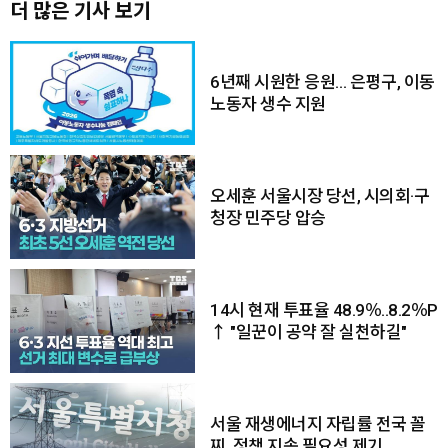
더 많은 기사 보기
6년째 시원한 응원… 은평구, 이동
노동자 생수 지원
오세훈 서울시장 당선, 시의회·구
청장 민주당 압승
14시 현재 투표율 48.9％..8.2％P
↑ "일꾼이 공약 잘 실천하길"
서울 재생에너지 자립률 전국 꼴
찌, 정책 지속 필요성 제기