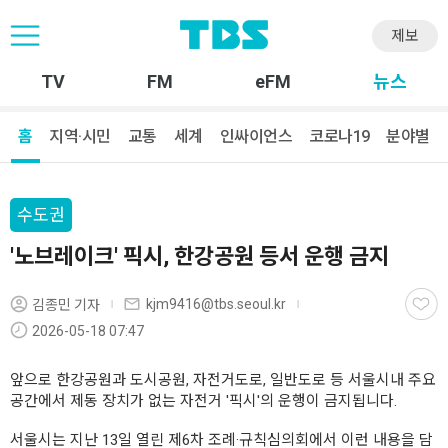
제보
TV
FM
eFM
뉴스
홈
지역·시민
교통
세계
인싸이언스
코로나19
분야별
수도권
'노브레이크' 픽시, 한강공원 등서 운행 금지
kjm9416@tbs.seoul.kr
김종민 기자
2026-05-18 07:47
앞으로 한강공원과 도시공원, 자전거도로, 일반도로 등 서울시내 주요
공간에서 제동 장치가 없는 자전거 '픽시'의 운행이 금지됩니다.
서울시는 지난 13일 열린 제6차 조례·규칙심의회에서 이런 내용을 담