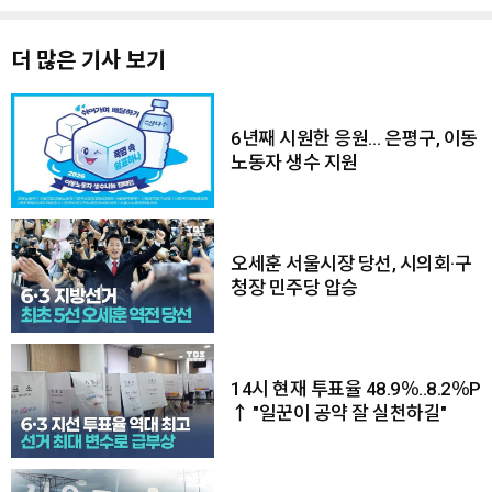
더 많은 기사 보기
6년째 시원한 응원… 은평구, 이동
노동자 생수 지원
오세훈 서울시장 당선, 시의회·구
청장 민주당 압승
14시 현재 투표율 48.9％..8.2％P
↑ "일꾼이 공약 잘 실천하길"