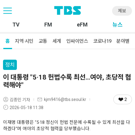
제보
TV
FM
eFM
뉴스
홈
지역·시민
교통
세계
인싸이언스
코로나19
분야별
정치
이 대통령 "5·18 헌법수록 최선…여야, 초당적 협
력해야"
2
kjm9416@tbs.seoul.kr
김종민 기자
2026-05-18 11:38
이재명 대통령은 "5·18 정신이 헌법 전문에 수록될 수 있게 최선을 다
하겠다"며 여야의 초당적 협력을 당부했습니다.