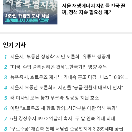
서울 재생에너지 자립률 전국 꼴
찌, 정책 지속 필요성 제기
인기 기사
1
서울시, '부동산 정상화' 시민 토론회…유튜브 생중계
2
"미국, 수입 폴리실리콘 관세"…한국기업 영향 주목
3
뉴욕증시, 호르무즈 재개방 기대속 혼조 마감…나스닥 0.8％
↓
4
서울시 부동산 토론회서 시민들 "공급·전월세 대책이 먼저"
5
러 미사일 모두 놓친 우크라, 방공망 지원 호소
6
이란 "호르무즈 새 항로 합의…상당부분 이란 영해 통과"
7
6월 경상수지 497.3억달러 흑자…두 달 연속 역대 최대
8
'구로주공' 재건축 통해 서남권 준공업지에 3,289세대 공급