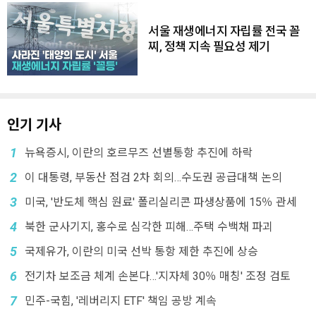
서울 재생에너지 자립률 전국 꼴
찌, 정책 지속 필요성 제기
인기 기사
1
뉴욕증시, 이란의 호르무즈 선별통항 추진에 하락
2
이 대통령, 부동산 점검 2차 회의…수도권 공급대책 논의
3
미국, '반도체 핵심 원료' 폴리실리콘 파생상품에 15％ 관세
4
북한 군사기지, 홍수로 심각한 피해…주택 수백채 파괴
5
국제유가, 이란의 미국 선박 통항 제한 추진에 상승
6
전기차 보조금 체계 손본다…'지자체 30％ 매칭' 조정 검토
7
민주-국힘, '레버리지 ETF' 책임 공방 계속