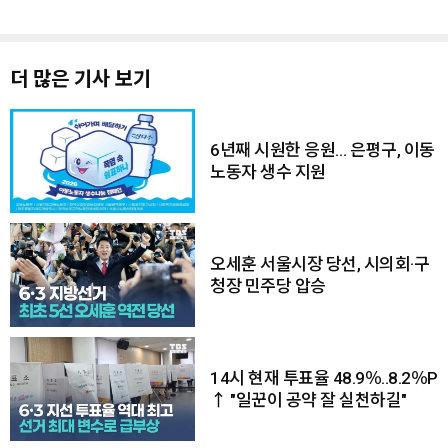
더 많은 기사 보기
6년째 시원한 응원… 은평구, 이동
노동자 생수 지원
오세훈 서울시장 당선, 시의회·구
청장 민주당 압승
14시 현재 투표율 48.9％..8.2％P
↑ "일꾼이 공약 잘 실천하길"