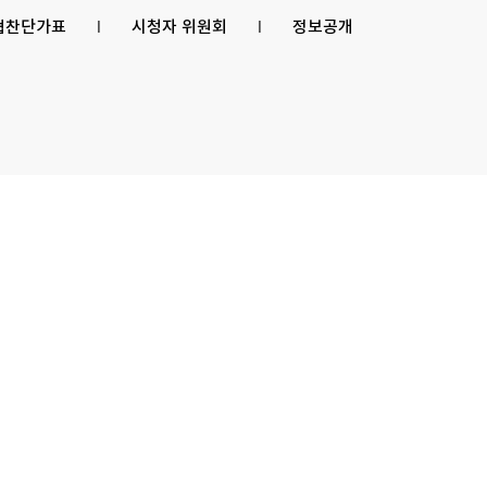
 협찬단가표
l
시청자 위원회
l
정보공개