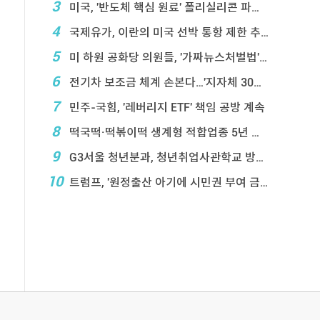
3
미국, '반도체 핵심 원료' 폴리실리콘 파생상품에 ...
4
국제유가, 이란의 미국 선박 통항 제한 추진에 상승
5
미 하원 공화당 의원들, '가짜뉴스처벌법' 항의 서한
6
전기차 보조금 체계 손본다…'지자체 30％ 매칭' ...
7
민주-국힘, '레버리지 ETF' 책임 공방 계속
8
떡국떡·떡볶이떡 생계형 적합업종 5년 연장…대기업 ...
9
G3서울 청년분과, 청년취업사관학교 방문…성장 지원 ...
10
트럼프, '원정출산 아기에 시민권 부여 금지' 행정 ...