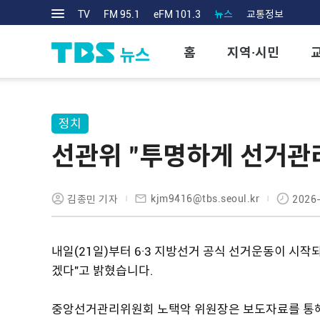
TV
FM 95.1
eFM 101.3
뉴스
교통정보
홈
지역·시민
정치
선관위 "투명하게 선거관
kjm9416@tbs.seoul.kr
김종민 기자
2026-
내일(21일)부터 6·3 지방선거 공식 선거운동이 
겠다"고 밝혔습니다.
중앙선거관리위원회 노택악 위원장은 보도자료를 통해 