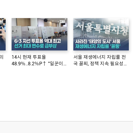
의
14시 현재 투표율
서울 재생에너지 자립률 전
48.9％..8.2％P↑ "일꾼이
국 꼴찌, 정책 지속 필요성
공약 ...
제기