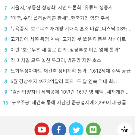
1
서울시, '부동산 정상화' 시민 토론회…유튜브 생중계
2
"미국, 수입 폴리실리콘 관세"…한국기업 영향 주목
3
뉴욕증시, 호르무즈 재개방 기대속 혼조 마감…나스닥 0.8％
↓
4
고기압에 서쪽 폭염 계속…고기압 못 뚫은 태풍은 상하이로
5
이란 "호르무즈 새 항로 합의…상당부분 이란 영해 통과"
6
러 미사일 모두 놓친 우크라, 방공망 지원 호소
7
도화우성아파트 재건축 정비계획 통과…1,612세대 주택 공급
8
6월 경상수지 497.3억달러 흑자…두 달 연속 역대 최대
9
"출산·입양자녀 세액공제 10년간 167만명 혜택…세재개편에
'폐지'"
10
'구로주공' 재건축 통해 서남권 준공업지에 3,289세대 공급