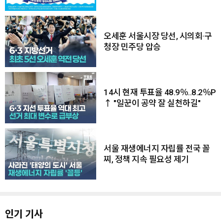
오세훈 서울시장 당선, 시의회·구
청장 민주당 압승
14시 현재 투표율 48.9％..8.2％P
↑ "일꾼이 공약 잘 실천하길"
서울 재생에너지 자립률 전국 꼴
찌, 정책 지속 필요성 제기
인기 기사