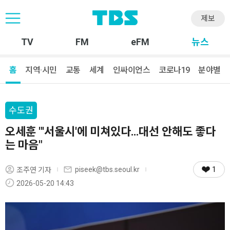
제보
TV
FM
eFM
뉴스
홈
지역·시민
교통
세계
인싸이언스
코로나19
분야별
수도권
오세훈 "'서울시'에 미쳐있다…대선 안해도 좋다
는 마음"
1
piseek@tbs.seoul.kr
조주연 기자
2026-05-20 14:43