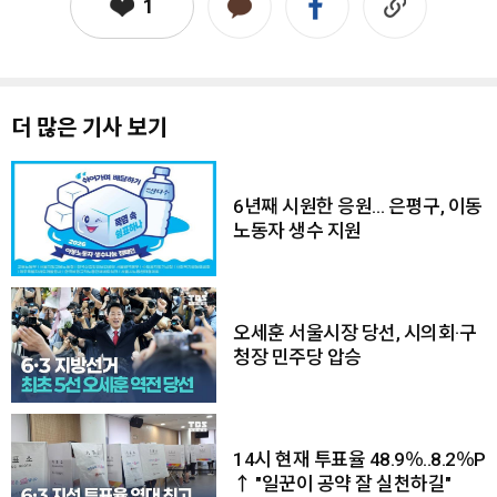
1
더 많은 기사 보기
6년째 시원한 응원… 은평구, 이동
노동자 생수 지원
오세훈 서울시장 당선, 시의회·구
청장 민주당 압승
14시 현재 투표율 48.9％..8.2％P
↑ "일꾼이 공약 잘 실천하길"