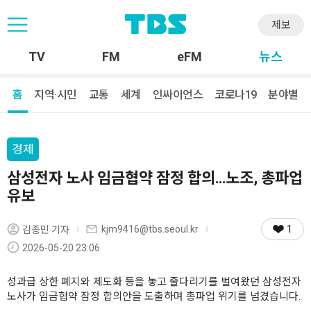
제보
TV
FM
eFM
뉴스
홈
지역·시민
교통
세계
인싸이언스
코로나19
분야별
경제
삼성전자 노사 임금협약 잠정 합의…노조, 총파업
유보
1
kjm9416@tbs.seoul.kr
김종민 기자
2026-05-20 23:06
성과급 상한 폐지와 제도화 등을 놓고 줄다리기를 벌여왔던 삼성전자
노사가 임금협약 잠정 합의안을 도출하며 총파업 위기를 넘겼습니다.