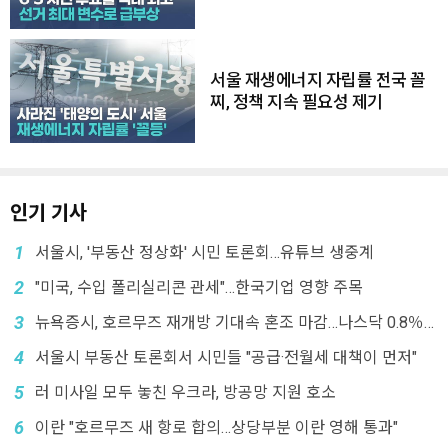
서울 재생에너지 자립률 전국 꼴
찌, 정책 지속 필요성 제기
인기 기사
1
서울시, '부동산 정상화' 시민 토론회…유튜브 생중계
2
"미국, 수입 폴리실리콘 관세"…한국기업 영향 주목
3
뉴욕증시, 호르무즈 재개방 기대속 혼조 마감…나스닥 0.8％
↓
4
서울시 부동산 토론회서 시민들 "공급·전월세 대책이 먼저"
5
러 미사일 모두 놓친 우크라, 방공망 지원 호소
6
이란 "호르무즈 새 항로 합의…상당부분 이란 영해 통과"