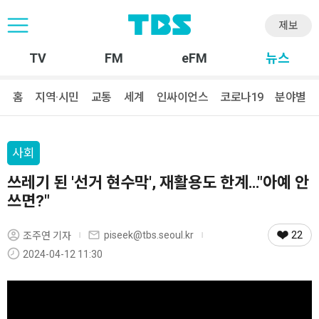
제보
TV
FM
eFM
뉴스
홈
지역·시민
교통
세계
인싸이언스
코로나19
분야별
사회
쓰레기 된 '선거 현수막', 재활용도 한계…"아예 안
쓰면?"
22
piseek@tbs.seoul.kr
조주연 기자
2024-04-12 11:30