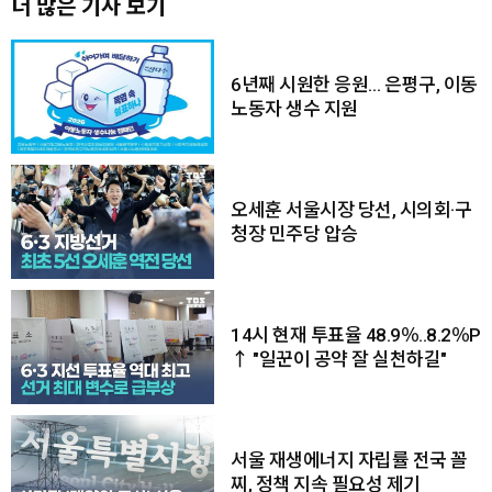
더 많은 기사 보기
6년째 시원한 응원… 은평구, 이동
노동자 생수 지원
오세훈 서울시장 당선, 시의회·구
청장 민주당 압승
14시 현재 투표율 48.9％..8.2％P
↑ "일꾼이 공약 잘 실천하길"
서울 재생에너지 자립률 전국 꼴
찌, 정책 지속 필요성 제기