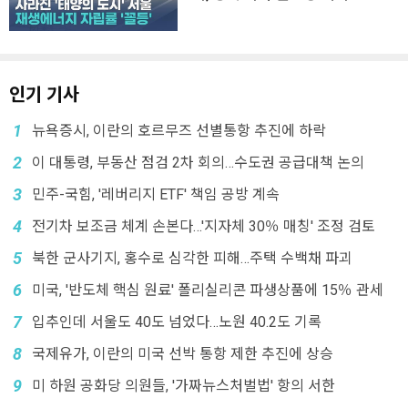
인기 기사
1
뉴욕증시, 이란의 호르무즈 선별통항 추진에 하락
2
이 대통령, 부동산 점검 2차 회의…수도권 공급대책 논의
3
민주-국힘, '레버리지 ETF' 책임 공방 계속
4
전기차 보조금 체계 손본다…'지자체 30％ 매칭' 조정 검토
5
북한 군사기지, 홍수로 심각한 피해…주택 수백채 파괴
6
미국, '반도체 핵심 원료' 폴리실리콘 파생상품에 15％ 관세
7
입추인데 서울도 40도 넘었다…노원 40.2도 기록
8
국제유가, 이란의 미국 선박 통항 제한 추진에 상승
9
미 하원 공화당 의원들, '가짜뉴스처벌법' 항의 서한